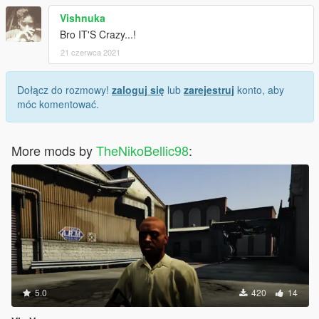
Vishnuka
Bro IT'S Crazy...!
21 czerwca 2021
Dołącz do rozmowy!
zaloguj się
lub
zarejestruj
konto, aby
móc komentować.
More mods by
TheNikoBellic98
:
5.0
420
14