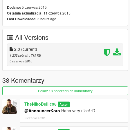
5 czerwca 2015
Dodano:
11 czerwca 2015
Ostatnia aktualizacja:
5 hours ago
Last Downloaded:
All Versions
2.0
(current)
1 232 pobrań
, 715 KB
5 czerwca 2015
38 Komentarzy
Pokaż 18 poprzednich komentarzy
TheNikoBellic98
Autor
@AnnouncerKoto
Haha very nice! :D
9 czerwca 2015