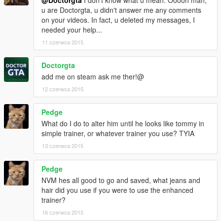
u are Doctorgta, u didn't answer me any comments
on your videos. In fact, u deleted my messages, I
needed your help...
11 czerwca 2015
Doctorgta
add me on steam ask me ther!@
12 czerwca 2015
Pedge
What do I do to alter him until he looks like tommy in
simple trainer, or whatever trainer you use? TYIA
13 czerwca 2015
Pedge
NVM hes all good to go and saved, what jeans and
hair did you use if you were to use the enhanced
trainer?
16 czerwca 2015