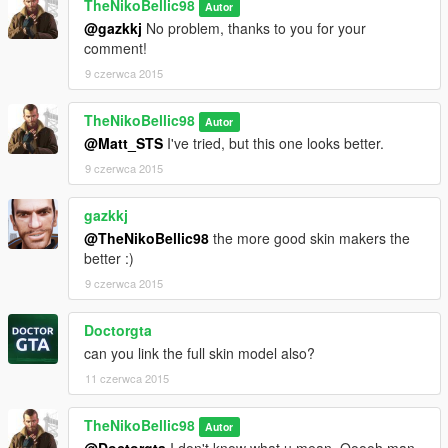
TheNikoBellic98
Autor
@gazkkj
No problem, thanks to you for your
comment!
9 czerwca 2015
TheNikoBellic98
Autor
@Matt_STS
I've tried, but this one looks better.
9 czerwca 2015
gazkkj
@TheNikoBellic98
the more good skin makers the
better :)
9 czerwca 2015
Doctorgta
can you link the full skin model also?
11 czerwca 2015
TheNikoBellic98
Autor
@Doctorgta
I don't know what u mean. Ooooh man,