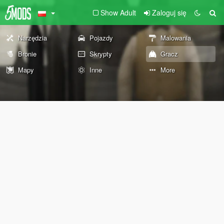
Show Adult
Zaloguj się
Narzędzia
Pojazdy
Malowania
Bronie
Skrypty
Gracz
Mapy
Inne
More