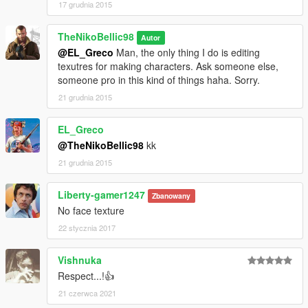
17 grudnia 2015
TheNikoBellic98
Autor
@EL_Greco
Man, the only thing I do is editing
texutres for making characters. Ask someone else,
someone pro in this kind of things haha. Sorry.
21 grudnia 2015
EL_Greco
@TheNikoBellic98
kk
21 grudnia 2015
Liberty-gamer1247
Zbanowany
No face texture
22 stycznia 2017
Vishnuka
Respect...!👍
21 czerwca 2021