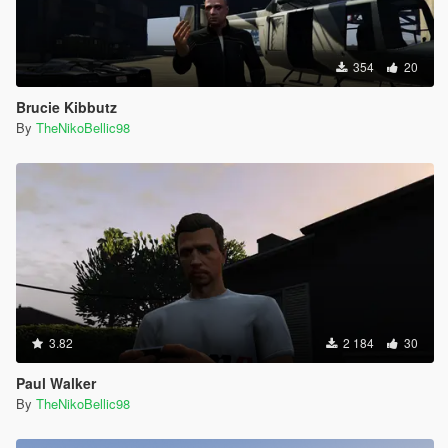
354
20
Brucie Kibbutz
By
TheNikoBellic98
3.82
2 184
30
Paul Walker
By
TheNikoBellic98