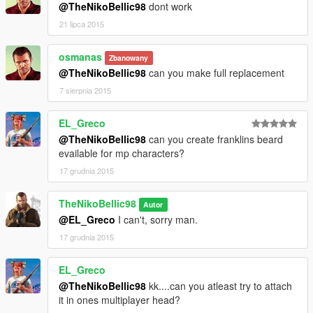
@TheNikoBellic98
dont work
21 lipca 2015
osmanas
Zbanowany
@TheNikoBellic98
can you make full replacement
7 sierpnia 2015
EL_Greco
@TheNikoBellic98
can you create franklins beard
evailable for mp characters?
17 grudnia 2015
TheNikoBellic98
Autor
@EL_Greco
I can't, sorry man.
17 grudnia 2015
EL_Greco
@TheNikoBellic98
kk....can you atleast try to attach
it in ones multiplayer head?