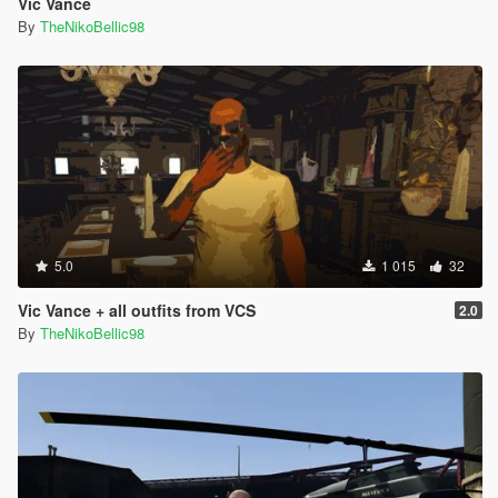
Vic Vance
By
TheNikoBellic98
5.0
1 015
32
Vic Vance + all outfits from VCS
2.0
By
TheNikoBellic98