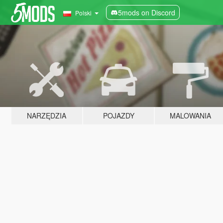
5mods on Discord
Polski
NARZĘDZIA
POJAZDY
MALOWANIA