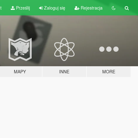
t
Prześlij
Zaloguj się
Rejestracja
MAPY
INNE
MORE