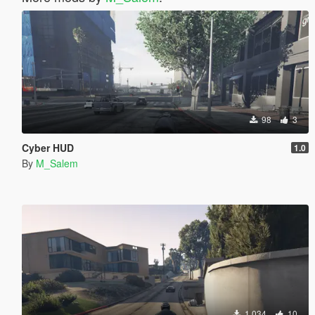
98
3
Cyber HUD
1.0
By
M_Salem
1 034
10