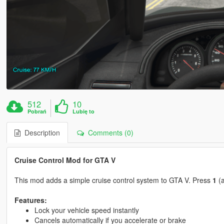
512
10
Pobrań
Lubię to
Description
Comments (0)
Cruise Control Mod for GTA V
This mod adds a simple cruise control system to GTA V. Press
1
(a
Features:
Lock your vehicle speed instantly
Cancels automatically if you accelerate or brake