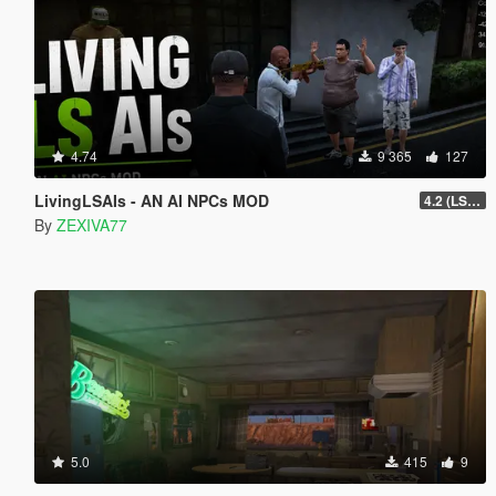
4.74
9 365
127
LivingLSAIs - AN AI NPCs MOD
4.2 (LS Episodes)
By
ZEXIVA77
5.0
415
9