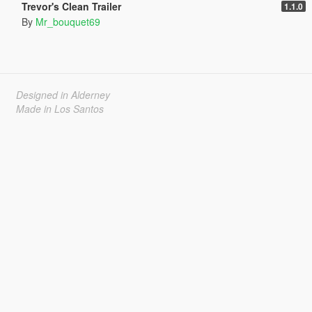
Trevor's Clean Trailer
1.1.0
By
Mr_bouquet69
Designed in Alderney
Made in Los Santos