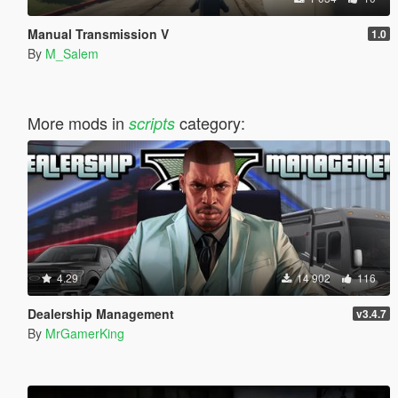
Manual Transmission V
1.0
By
M_Salem
More mods in
category:
scripts
4.29
14 902
116
Dealership Management
v3.4.7
By
MrGamerKing