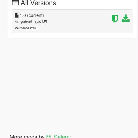
All Versions
1.0
(current)
512 pobrań
, 1,39 MB
24 marca 2026
More mods by
M_Salem
: