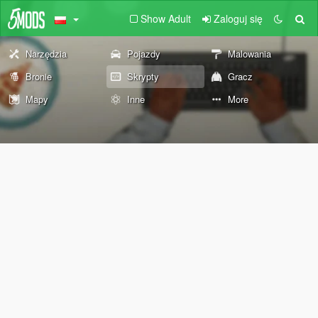
Show Adult
Zaloguj się
Narzędzia
Pojazdy
Malowania
Bronie
Skrypty
Gracz
Mapy
Inne
More