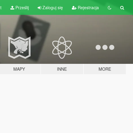
t
Prześlij
Zaloguj się
Rejestracja
MAPY
INNE
MORE