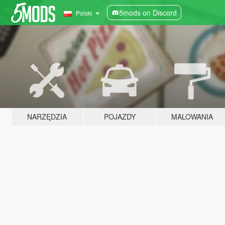
5mods on Discord
Polski
NARZĘDZIA
POJAZDY
MALOWANIA