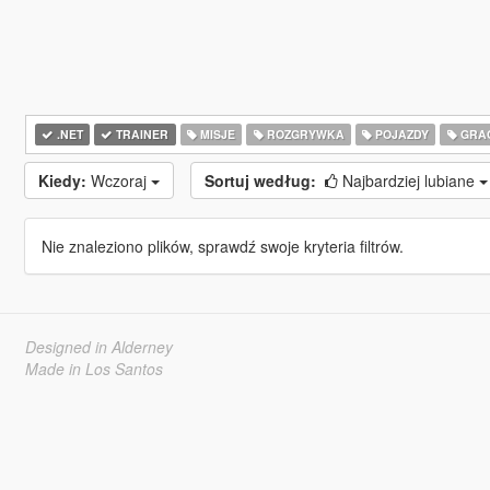
.NET
TRAINER
MISJE
ROZGRYWKA
POJAZDY
GRA
Kiedy:
Wczoraj
Sortuj według:
Najbardziej lubiane
Nie znaleziono plików, sprawdź swoje kryteria filtrów.
Designed in Alderney
Made in Los Santos