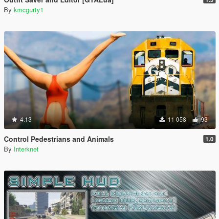
By
kmcgurty1
4.13
11 058
93
Control Pedestrians and Animals
1.0
By
Interknet