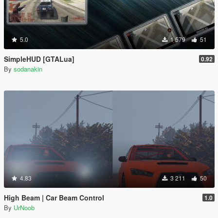
5.0
1 579
51
SimpleHUD [GTALua]
0.92
By
sodanakin
4.83
3 211
50
High Beam | Car Beam Control
1.0
By
UrNoob