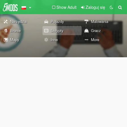
Show Adult
Zaloguj się
Narzędzia
Pojazdy
Malowania
Bronie
Skrypty
Gracz
Mapy
Inne
More