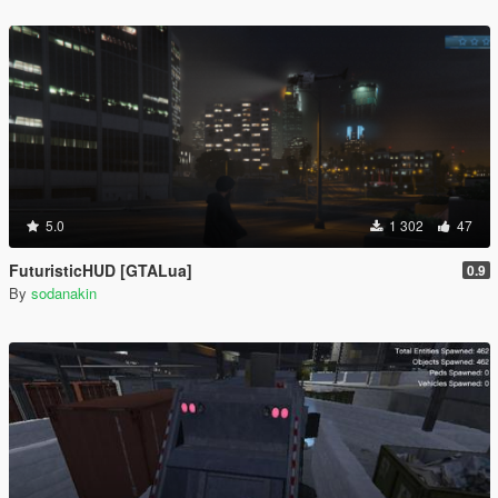
5.0
1 302
47
FuturisticHUD [GTALua]
0.9
By
sodanakin