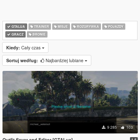
GTALUA
TRAINER
MISJE
ROZGRYWKA
POJAZDY
GRACZ
BRONIE
Kiedy:
Cały czas
Sortuj według:
Najbardziej lubiane
9 285
103
Outfit Saver and Editor [GTALua]
1.5