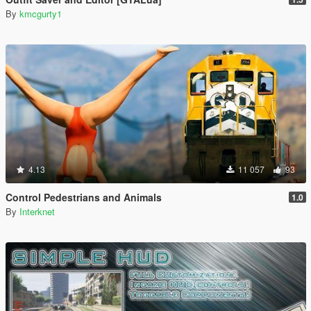
By
kmcgurty1
4.13
11 057
93
Control Pedestrians and Animals
1.0
By
Interknet