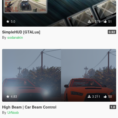
5.0
1 579
51
SimpleHUD [GTALua]
0.92
By
sodanakin
4.83
3 211
50
High Beam | Car Beam Control
1.0
By
UrNoob