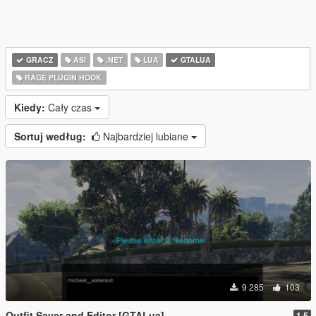
GRACZ
ASI
.NET
LUA
GTALUA
RAGE PLUGIN HOOK
Kiedy:
Cały czas
Sortuj według:
Najbardziej lubiane
9 285
103
Outfit Saver and Editor [GTALua]
1.5