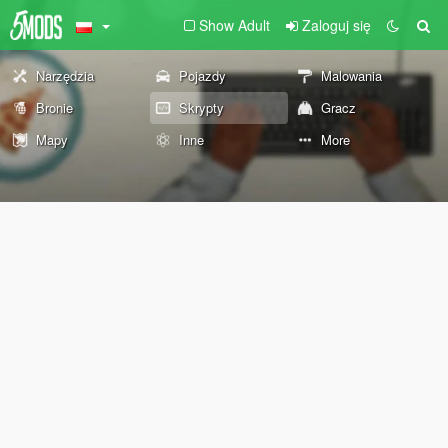
Show Adult
Zaloguj się
Narzędzia
Pojazdy
Malowania
Bronie
Skrypty
Gracz
Mapy
Inne
More