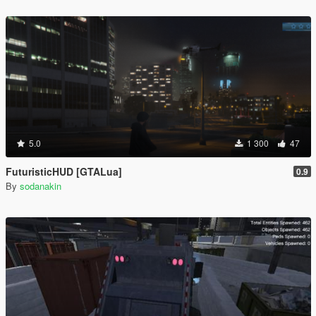
5.0
1 300
47
FuturisticHUD [GTALua]
0.9
By
sodanakin