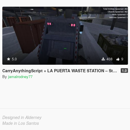
5.0
408
9
CarryAnythingScript + LA PUERTA WASTE STATION – Street Garbage Pickup
1.0
By
jamalrodney77
Designed in Alderney
Made in Los Santos