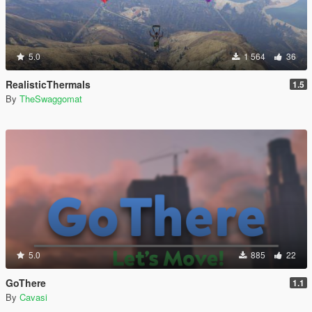
5.0
1 564
36
RealisticThermals
1.5
By
TheSwaggomat
5.0
885
22
GoThere
1.1
By
Cavasi