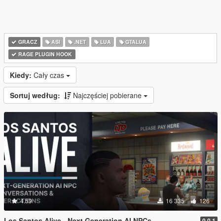
GRACZ
ASI
.NET
LUA
GTALUA
RAGE PLUGIN HOOK
Kiedy:
Cały czas
Sortuj według:
Najczęściej pobierane
4.59
16 335
126
Los Santos Alive - Next Generation AI NPCs
0.0.1