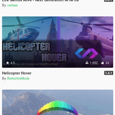
By
vehlaw
4.5
1 692
44
Helicopter Hover
1.4.1
By
BerkshireMods