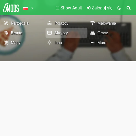
Show Adult
Zaloguj się
Narzędzia
Pojazdy
Malowania
Bronie
Skrypty
Gracz
Mapy
Inne
More