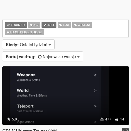
TRAINER
ASI
.NET
LUA
GTALUA
RAGE PLUGIN HOOK
Kiedy:
Ostatni tydzień
Sortuj według:
Najnowsze wersje
5.0
477
14
GTA V Ultimate Trainer 2026
1.0