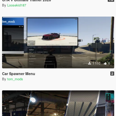
By
Loosekid187
1 110
6
Car Spawner Menu
2
By
tom_mods