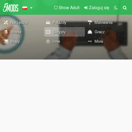
Show Adult
Zaloguj się
Narzędzia
Pojazdy
Malowania
Bronie
Skrypty
Gracz
Mapy
Inne
More