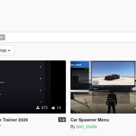
OK
rsje
475
14
e Trainer 2026
Car Spawner Menu
1.0
7
By
tom_mods