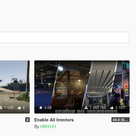
1 105
6
4.58
1 355 766
3 167
Enable All Interiors
2
44.0 (Sniper Zoom Crash Fix)
By
HKH191