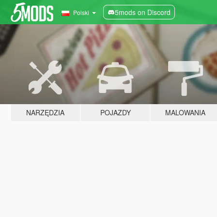
5mods on Discord
Polski
NARZĘDZIA
POJAZDY
MALOWANIA