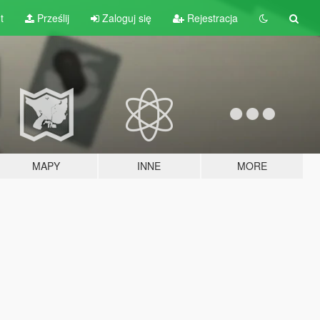
t
Prześlij
Zaloguj się
Rejestracja
MAPY
INNE
MORE