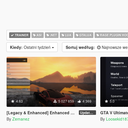
TRAINER
ASI
.NET
LUA
GTALUA
RAGE PLUGIN HO
Kiedy:
Ostatni tydzień
Sortuj według:
Najnowsze we
4.63
5 027 859
4 369
5.0
[Legacy & Enhanced] Enhanced Native Trainer
GTA V Ultimat
Update 58 - Hotfix
By
Zemanez
By
Loosekid18