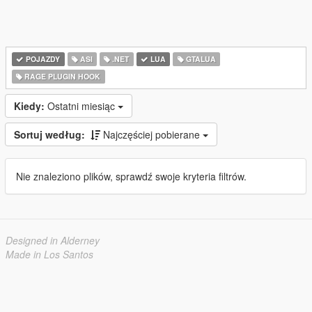
POJAZDY
ASI
.NET
LUA
GTALUA
RAGE PLUGIN HOOK
Kiedy:
Ostatni miesiąc
Sortuj według:
Najczęściej pobierane
Nie znaleziono plików, sprawdź swoje kryteria filtrów.
Designed in Alderney
Made in Los Santos