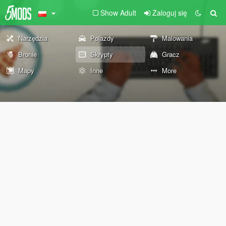
Show Adult
Zaloguj się
Narzędzia
Pojazdy
Malowania
Bronie
Skrypty
Gracz
Mapy
Inne
More