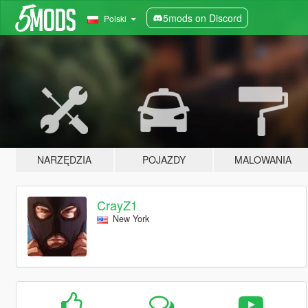
5mods on Discord
Polski
NARZĘDZIA
POJAZDY
MALOWANIA
CrayZ1
New York