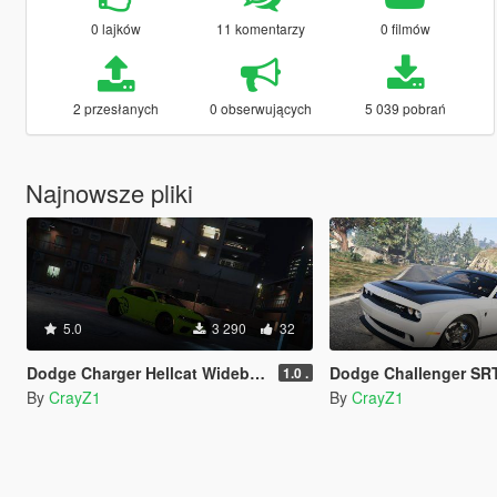
0 lajków
11 komentarzy
0 filmów
2 przesłanych
0 obserwujących
5 039 pobrań
Najnowsze pliki
5.0
3 290
32
Dodge Charger Hellcat Widebody 2021 Livery Pack
Dodge Challenger SRT Demon 2018 | SRT
1.0 .
By
CrayZ1
By
CrayZ1