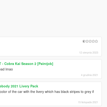
12 sierpnia 2023
 - Cobra Kai Season 2 [Paintjob]
tead lmao
4 grudnia 2021
ebody 2021 Livery Pack
lor of the car with the livery which has black stripes to grey if
15 listopada 2021