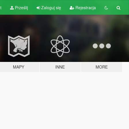
t
Prześlij
Zaloguj się
Rejestracja
MAPY
INNE
MORE