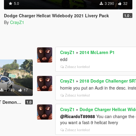
5.0
3 290
32
Dodge Charger Hellcat Widebody 2021 Livery Pack
1.0 .
By
CrayZ1
CrayZ1
»
2014 McLaren P1
edd
Zobacz kontekst
CrayZ1
»
2018 Dodge Challenger SRT
homie you put an Audi in the desc. ins
1 749
17
Zobacz kontekst
 Demon (LIVERY)
1.0
CrayZ1
»
Dodge Charger Hellcat Wid
@RicardoT89988
You can change the co
you want a fast-9 hellcat livery
Zobacz kontekst