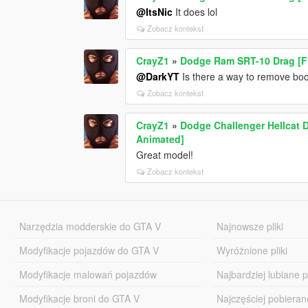
@ItsNic
It does lol
Zobacz kontekst
CrayZ1
»
Dodge Ram SRT-10 Drag [F
@DarkYT
Is there a way to remove bo
Zobacz kontekst
CrayZ1
»
Dodge Challenger Hellcat D
Animated]
Great model!
Zobacz kontekst
Narzędzia modderskie do GTA V
Najnowsze pliki
Modyfikacje pojazdów do GTA V
Wyróżnione pliki
Modyfikacje malowań pojazdów
Najbardziej lubiane pl
Modyfikacje broni do GTA V
Najczęściej pobierane