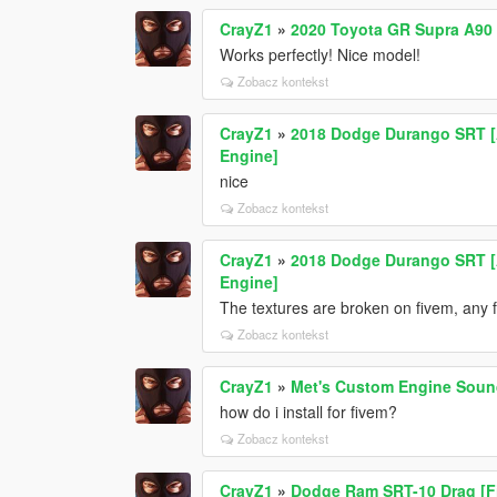
CrayZ1
»
2020 Toyota GR Supra A90 
Works perfectly! Nice model!
Zobacz kontekst
CrayZ1
»
2018 Dodge Durango SRT [A
Engine]
nice
Zobacz kontekst
CrayZ1
»
2018 Dodge Durango SRT [A
Engine]
The textures are broken on fivem, any 
Zobacz kontekst
CrayZ1
»
Met's Custom Engine Soun
how do i install for fivem?
Zobacz kontekst
CrayZ1
»
Dodge Ram SRT-10 Drag [F