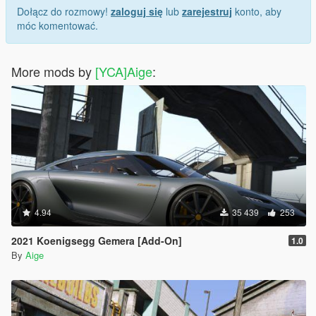
Dołącz do rozmowy!
zaloguj się
lub
zarejestruj
konto, aby
móc komentować.
More mods by
[YCA]Aige
:
4.94
35 439
253
2021 Koenigsegg Gemera [Add-On]
1.0
By
Aige