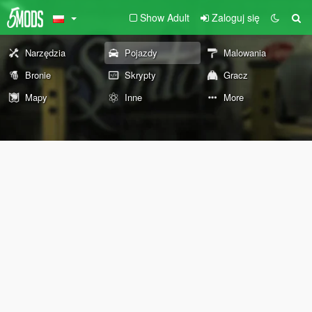
Show Adult
Zaloguj się
Narzędzia
Pojazdy
Malowania
Bronie
Skrypty
Gracz
Mapy
Inne
More