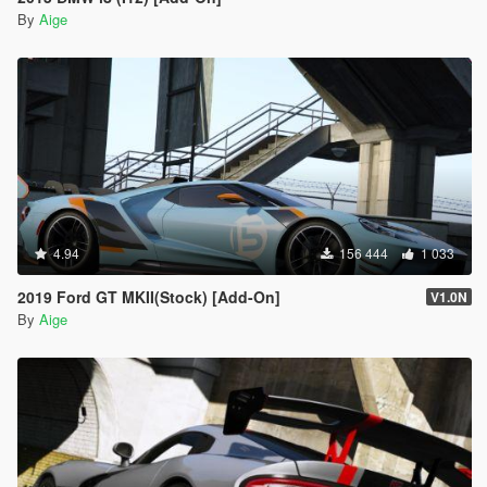
By
Aige
4.94
156 444
1 033
2019 Ford GT MKII(Stock) [Add-On]
V1.0N
By
Aige