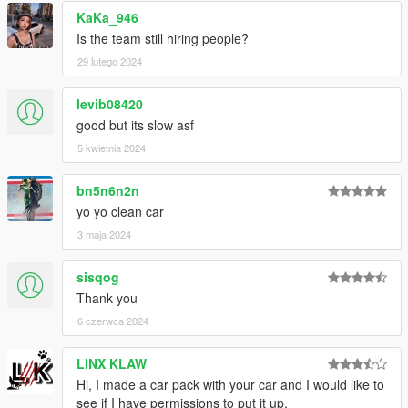
KaKa_946
Is the team still hiring people?
29 lutego 2024
levib08420
good but its slow asf
5 kwietnia 2024
bn5n6n2n
yo yo clean car
3 maja 2024
sisqog
Thank you
6 czerwca 2024
LINX KLAW
Hi, I made a car pack with your car and I would like to
see if I have permissions to put it up.