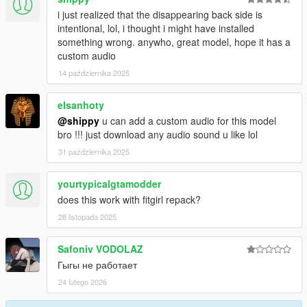
i just realized that the disappearing back side is
intentional, lol, i thought i might have installed
something wrong. anywho, great model, hope it has a
custom audio
14 października 2025
elsanhoty
@shippy
u can add a custom audio for this model
bro !!! just download any audio sound u like lol
31 października 2025
yourtypicalgtamodder
does this work with fitgirl repack?
28 listopada 2025
Safoniv VODOLAZ
Гыгы не работает
24 lutego 2026