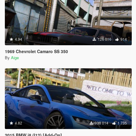
4.94
126 016
914
1969 Chevrolet Camaro SS 350
By
Aige
4.82
938 014
1 735
2015 BMW i8 (I12) [Add-On]