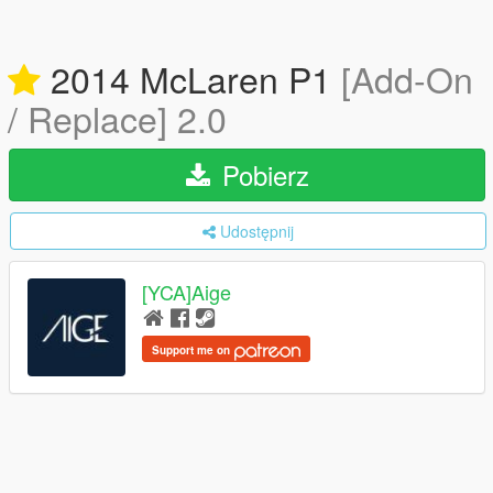
2014 McLaren P1
[Add-On
/ Replace] 2.0
Pobierz
Udostępnij
[YCA]Aige
Support me on