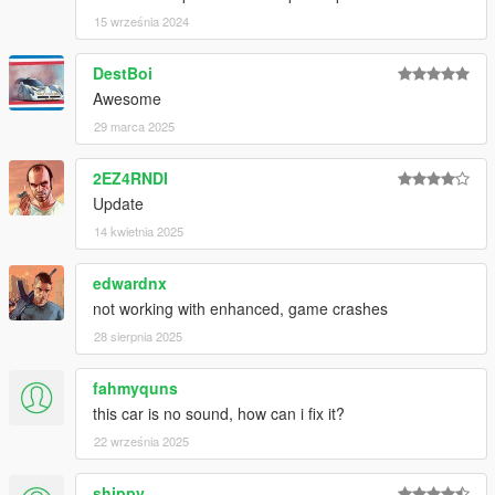
15 września 2024
DestBoi
Awesome
29 marca 2025
2EZ4RNDI
Update
14 kwietnia 2025
edwardnx
not working with enhanced, game crashes
28 sierpnia 2025
fahmyquns
this car is no sound, how can i fix it?
22 września 2025
shippy