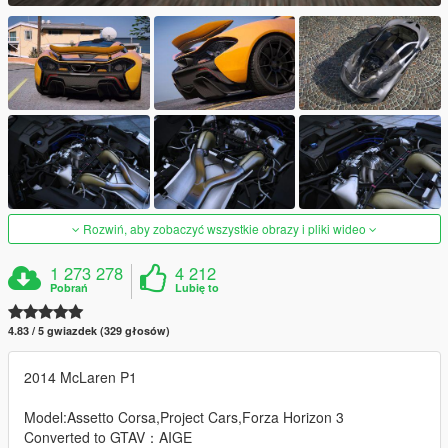
Rozwiń, aby zobaczyć wszystkie obrazy i pliki wideo
1 273 278
4 212
Pobrań
Lubię to
4.83 / 5 gwiazdek (329 głosów)
2014 McLaren P1
Model:Assetto Corsa,Project Cars,Forza Horizon 3
Converted to GTAV：AIGE