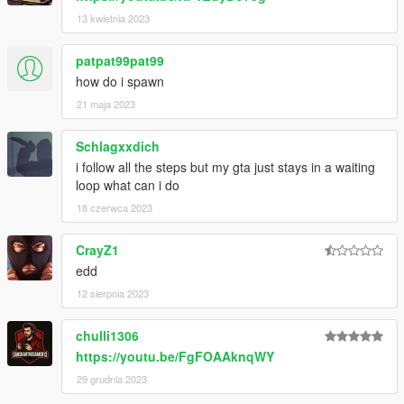
13 kwietnia 2023
patpat99pat99
how do i spawn
21 maja 2023
Schlagxxdich
i follow all the steps but my gta just stays in a waiting
loop what can i do
18 czerwca 2023
CrayZ1
edd
12 sierpnia 2023
chulli1306
https://youtu.be/FgFOAAknqWY
29 grudnia 2023