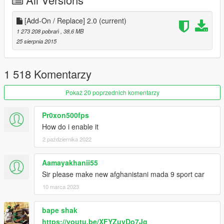
[Add-On / Replace] 2.0
(current)
1 273 208 pobrań
, 38,6 MB
25 sierpnia 2015
1 518 Komentarzy
Pokaż 20 poprzednich komentarzy
Pr0xon500fps
How do i enable it
2 października 2022
Aamayakhanii55
Sir please make new afghanistani mada 9 sport car
10 marca 2023
bape shak
https://youtu.be/XFYZuyDo7Jg