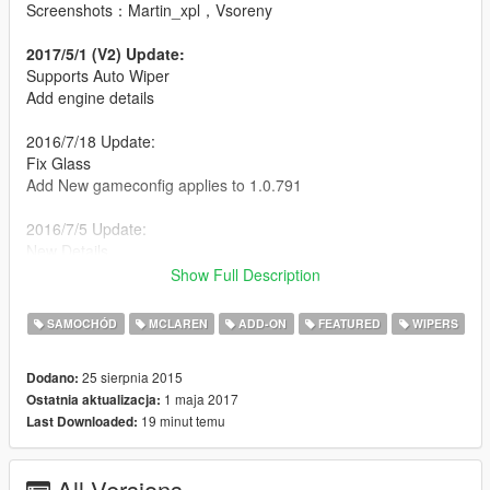
Screenshots：Martin_xpl，Vsoreny
2017/5/1 (V2) Update:
Supports Auto Wiper
Add engine details
2016/7/18 Update:
Fix Glass
Add New gameconfig applies to 1.0.791
2016/7/5 Update:
New Details
Better mirror
Show Full Description
New Glass texture
New Chrome texture
SAMOCHÓD
MCLAREN
ADD-ON
FEATURED
WIPERS
New Carbon fiber texture
Add New gameconfig applies to 1.0.757
25 sierpnia 2015
Dodano:
1 maja 2017
Ostatnia aktualizacja:
[YCA Modder Group]
19 minut temu
Last Downloaded:
http://yca-mods.weebly.com
All Versions