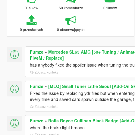
0 lajków
60 komentarzy
0 filmów
0 przesłanych
0 obserwujących
Fumze
»
Mercedes SL63 AMG [50+ Tuning / Animated
FiveM / Replace]
has anybody fixed the spoiler issue when tuning the tr
Zobacz kontekst
Fumze
»
[MLO] Small Tuner Little Seoul [Add-On S
Fixed the issue by replacing ydr files but when entering f
every time and saved cars spawn outside the garage, th
Zobacz kontekst
Fumze
»
Rolls Royce Cullinan Black Badge [Add-On
where the brake light broooo
Zobacz kontekst