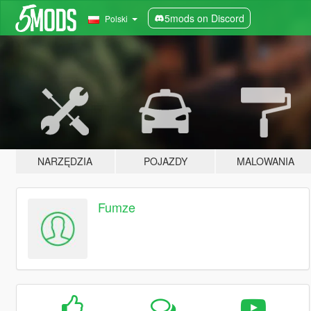
5mods on Discord
Polski
NARZĘDZIA
POJAZDY
MALOWANIA
Fumze