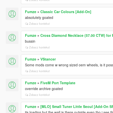
Fumze
»
Classic Car Colours [Add-On]
absolutely goated
Zobacz kontekst
Fumze
»
Cross Diamond Necklace (57.00 CTW) for 
bussin
Zobacz kontekst
Fumze
»
VStancer
Some mods come w wrong sized oem wheels, is it possib
Zobacz kontekst
Fumze
»
FiveM Port Template
override archive goated
Zobacz kontekst
Fumze
»
[MLO] Small Tuner Little Seoul [Add-On S
its loading but the wall is there outside even tho i se