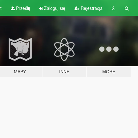
t
Prześlij
Zaloguj się
Rejestracja
MAPY
INNE
MORE