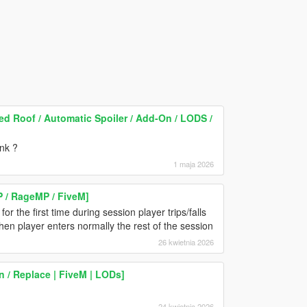
 Roof / Automatic Spoiler / Add-On / LODS /
unk ?
1 maja 2026
P / RageMP / FiveM]
or the first time during session player trips/falls
en player enters normally the rest of the session
26 kwietnia 2026
 / Replace | FiveM | LODs]
24 kwietnia 2026