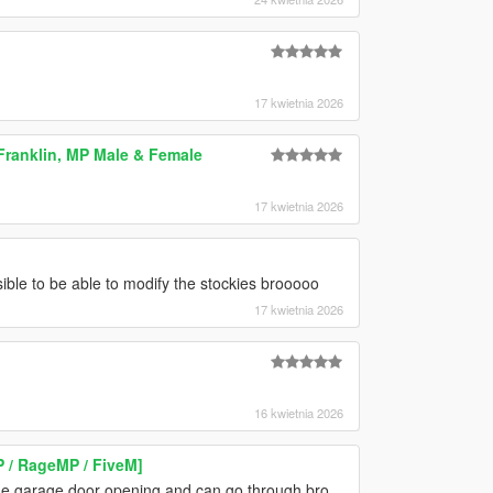
17 kwietnia 2026
Franklin, MP Male & Female
17 kwietnia 2026
le to be able to modify the stockies brooooo
17 kwietnia 2026
16 kwietnia 2026
P / RageMP / FiveM]
e the garage door opening and can go through bro