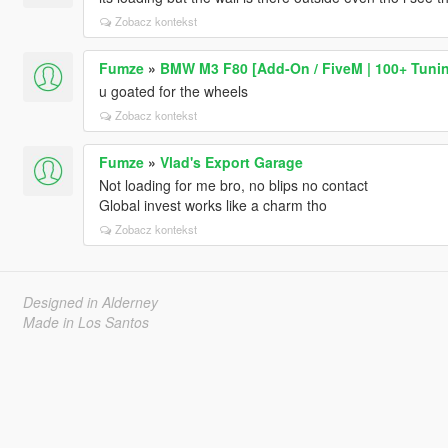
Zobacz kontekst
Fumze
»
BMW M3 F80 [Add-On / FiveM | 100+ Tuning
u goated for the wheels
Zobacz kontekst
Fumze
»
Vlad's Export Garage
Not loading for me bro, no blips no contact
Global invest works like a charm tho
Zobacz kontekst
Designed in Alderney
Made in Los Santos