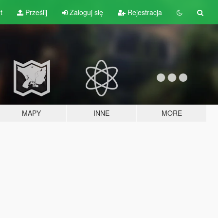
t
Prześlij
Zaloguj się
Rejestracja
MAPY
INNE
MORE