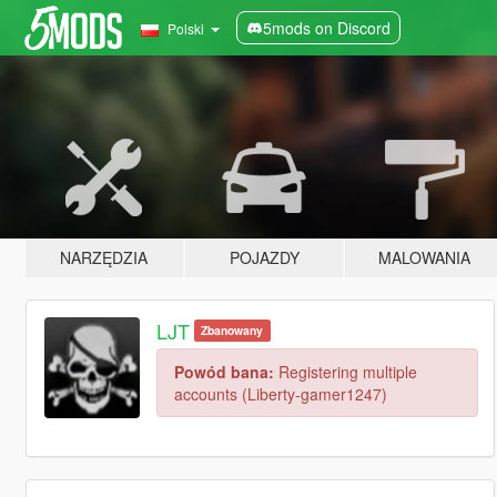
5mods on Discord
Polski
NARZĘDZIA
POJAZDY
MALOWANIA
LJT
Zbanowany
Powód bana:
Registering multiple
accounts (Liberty-gamer1247)