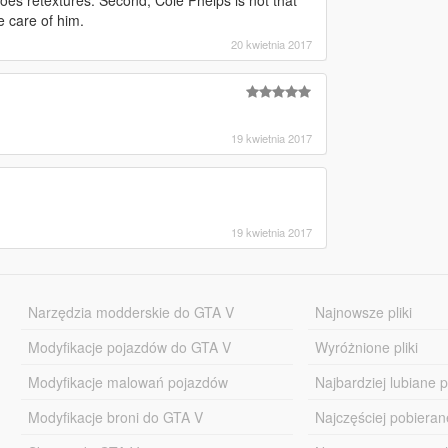
does retextures. Second, Cole Phelps is not that
e care of him.
20 kwietnia 2017
19 kwietnia 2017
19 kwietnia 2017
Narzędzia modderskie do GTA V
Najnowsze pliki
Modyfikacje pojazdów do GTA V
Wyróżnione pliki
Modyfikacje malowań pojazdów
Najbardziej lubiane pl
Modyfikacje broni do GTA V
Najczęściej pobierane