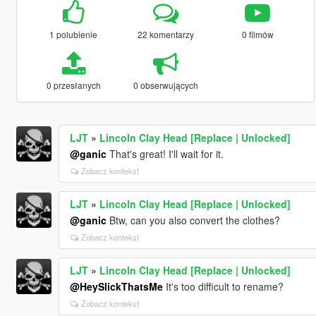
1 polubienie
22 komentarzy
0 filmów
0 przesłanych
0 obserwujących
LJT
»
Lincoln Clay Head [Replace | Unlocked]
@ganic
That's great! I'll wait for it.
Zobacz kontekst
LJT
»
Lincoln Clay Head [Replace | Unlocked]
@ganic
Btw, can you also convert the clothes?
Zobacz kontekst
LJT
»
Lincoln Clay Head [Replace | Unlocked]
@HeySlickThatsMe
It's too difficult to rename?
Zobacz kontekst