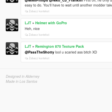
@MikePhilips
@Niko_CJ_Franklin
First off, he only 
easy to do. You'll have to wait until another modder tak
Zobacz kontekst
LJT
»
Helmet with GoPro
Heh, nice
Zobacz kontekst
LJT
»
Remington 870 Texture Pack
@PassTheShotty
lool u scaried ass bitch XD
Zobacz kontekst
Designed in Alderney
Made in Los Santos