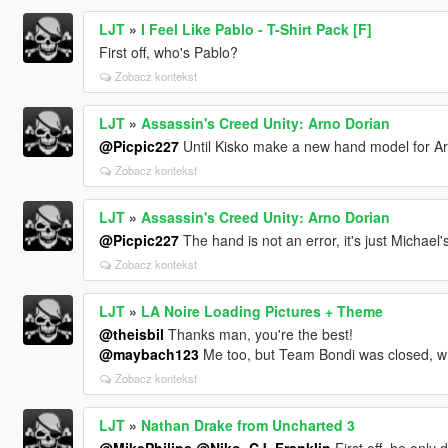
LJT
»
I Feel Like Pablo - T-Shirt Pack [F]
First off, who's Pablo?
Zobacz kontekst
LJT
»
Assassin's Creed Unity: Arno Dorian
@Picpic227
Until Kisko make a new hand model for Arno
Zobacz kontekst
LJT
»
Assassin's Creed Unity: Arno Dorian
@Picpic227
The hand is not an error, it's just Michael
Zobacz kontekst
LJT
»
LA Noire Loading Pictures + Theme
@theisbil
Thanks man, you're the best!
@maybach123
Me too, but Team Bondi was closed, whi
Zobacz kontekst
LJT
»
Nathan Drake from Uncharted 3