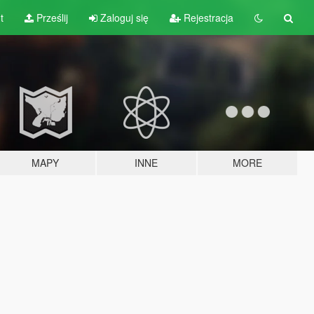
t
Prześlij
Zaloguj się
Rejestracja
MAPY
INNE
MORE