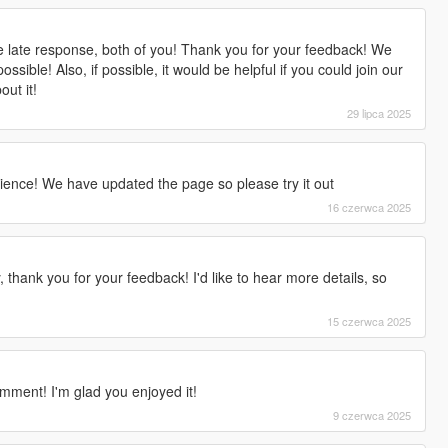
e late response, both of you! Thank you for your feedback! We
possible! Also, if possible, it would be helpful if you could join our
ut it!
29 lipca 2025
ience! We have updated the page so please try it out
16 czerwca 2025
y, thank you for your feedback! I'd like to hear more details, so
15 czerwca 2025
mment! I'm glad you enjoyed it!
9 czerwca 2025