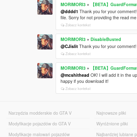
MORIMORI3
»
【BETA】GuardFormat
@dddd1
Thank you for your comment! P
file. Sorry for not providing the read me 
Zobacz kontekst
MORIMORI3
»
DisableBusted
@CJislit
Thank you for your comment! We
Zobacz kontekst
MORIMORI3
»
【BETA】GuardFormat
@mcshithead
OK! I will add it in the 
happy if you download it!
Zobacz kontekst
Narzędzia modderskie do GTA V
Najnowsze pliki
Modyfikacje pojazdów do GTA V
Wyróżnione pliki
Modyfikacje malowań pojazdów
Najbardziej lubiane pl