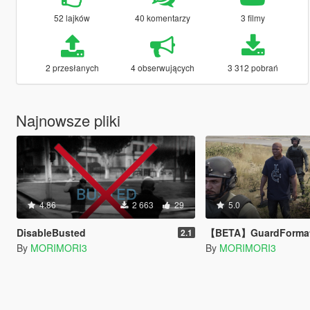
52 lajków
40 komentarzy
3 filmy
2 przesłanych
4 obserwujących
3 312 pobrań
Najnowsze pliki
4.86
2 663
29
5.0
DisableBusted
【BETA】GuardFormat
2.1
By
MORIMORI3
By
MORIMORI3