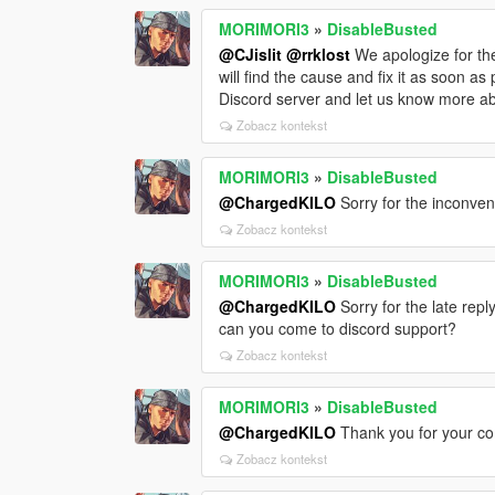
MORIMORI3
»
DisableBusted
@CJislit
@rrklost
We apologize for th
will find the cause and fix it as soon as 
Discord server and let us know more abo
Zobacz kontekst
MORIMORI3
»
DisableBusted
@ChargedKILO
Sorry for the inconven
Zobacz kontekst
MORIMORI3
»
DisableBusted
@ChargedKILO
Sorry for the late repl
can you come to discord support?
Zobacz kontekst
MORIMORI3
»
DisableBusted
@ChargedKILO
Thank you for your co
Zobacz kontekst