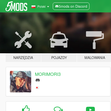
5mods on Discord
Polski
NARZĘDZIA
POJAZDY
MALOWANIA
MORIMORI3