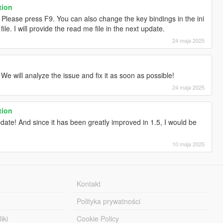
ion
lease press F9. You can also change the key bindings in the ini
file. I will provide the read me file in the next update.
24 maja 2025
 will analyze the issue and fix it as soon as possible!
24 maja 2025
ion
update! And since it has been greatly improved in 1.5, I would be
10 maja 2025
Kontakt
Polityka prywatności
iki
Cookie Policy