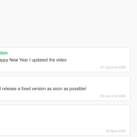
ion
Happy New Year I updated the video
27 stycznia 2026
l release a fixed version as soon as possible!
26 stycznia 2026
30 lipca 2025