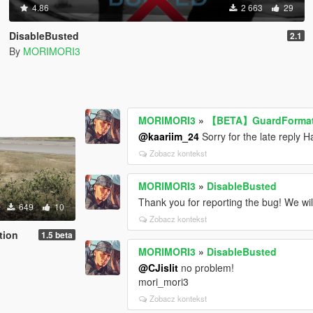
4.86
2 663
29
DisableBusted
2.1
By
MORIMORI3
MORIMORI3
»
【BETA】GuardFormat
@kaariim_24
Sorry for the late reply 
Zobacz kontekst
MORIMORI3
»
DisableBusted
Thank you for reporting the bug! We wil
649
10
Zobacz kontekst
ion
1.5 beta
MORIMORI3
»
DisableBusted
@CJislit
no problem!
mori_mori3
Zobacz kontekst