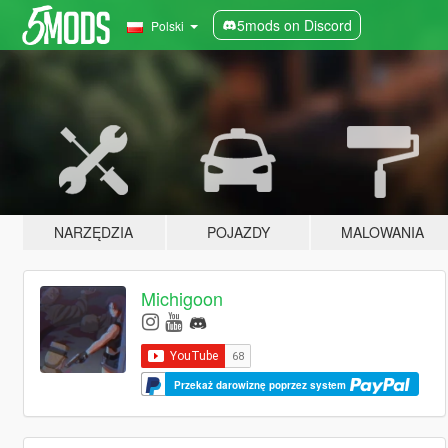
5mods on Discord
Polski
NARZĘDZIA
POJAZDY
MALOWANIA
Michigoon
Przekaż darowiznę poprzez system