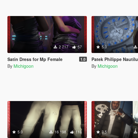
2 717
57
5.0
Satin Dress for Mp Female
Patek Philippe Nautilus f
1.0
By
Michigoon
By
Michigoon
5.0
16 198
118
3.5