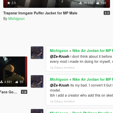
3.5
26 316
194
Trapstar Irongate Puffer Jacket for MP Male
1.1
By
Michigoon
Michigoon
»
Nike Air Jordan for MP
@Ze-Krush
i dont think about it befor
every mod i made im doing for myself, n
Zobacz kontekst
Michigoon
»
Nike Air Jordan for MP
4 891
55
@Ze-Krush
its my bad. I convert it but 
model.
et for MP Male
1.0
tbh i add a creator who add this on sket
Zobacz kontekst
Michigoon
»
Patek Philippe Nautilus