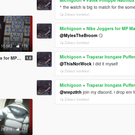
^ the watch is big to match for the some
Zobacz kontekst
Michigoon
»
Nike Joggers for MP Ma
@MylesTheBroom
😏
Zobacz kontekst
15 583
176
Michigoon
»
Trapstar Irongate Puffe
or MP Male
1.0
@ThisNotWock
I did it myself
Zobacz kontekst
Michigoon
»
Trapstar Irongate Puffe
@stepz8th
join my discord, i drop em 
Zobacz kontekst
26 316
194