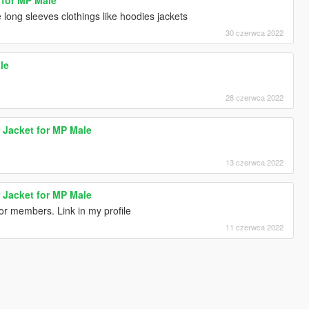
 long sleeves clothings like hoodies jackets
30 czerwca 2022
le
28 czerwca 2022
r Jacket for MP Male
13 czerwca 2022
r Jacket for MP Male
for members. Link in my profile
11 czerwca 2022