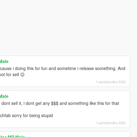
 Male
e cause i doing this for fun and sometime i release something. And
ot for sell 😉
1 października 2022
 Male
i dont sell it, i dont get any $$$ and something like this for that
chfab sorry for being stupid
1 października 2022
 for MP Male