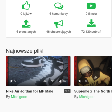
0 lajków
6 komentarzy
0 filmów
6 przesłanych
46 obserwujących
72 430 pobrań
Najnowsze pliki
5.0
6 725
62
5.0
Nike Air Jordan for MP Male
Supreme x The North Face Goretex Jack
1.0
By
Michigoon
By
Michigoon