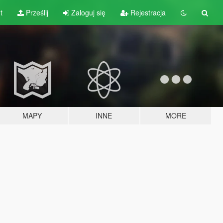
t
Prześlij
Zaloguj się
Rejestracja
MAPY
INNE
MORE