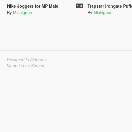
Nike Joggers for MP Male
Trapstar Irongate Puffer Jacket
1.0
By
Michigoon
By
Michigoon
Designed in Alderney
Made in Los Santos