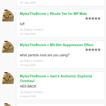
24 maja 2026
MylesTheBroom
»
Rhude Tee for MP Male
tuff
Zobacz kontekst
22 maja 2026
MylesTheBroom
»
Mil-Sim Suppression Effect
what particle mod are you using?
Zobacz kontekst
10 maja 2026
MylesTheBroom
»
matt's Authentic Euphoria
Overhaul
HES BACK
Zobacz kontekst
8 marca 2026