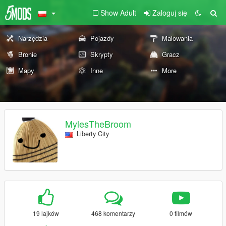
Show Adult
Zaloguj się
Narzędzia
Pojazdy
Malowania
Bronie
Skrypty
Gracz
Mapy
Inne
More
MylesTheBroom
Liberty City
19 lajków
468 komentarzy
0 filmów