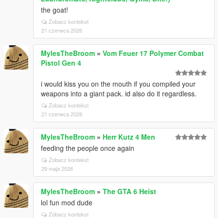
the goat!
Zobacz kontekst
21 czerwca 2026
MylesTheBroom
»
Vom Feuer 17 Polymer Combat
Pistol Gen 4
i would kiss you on the mouth if you compiled your
weapons into a giant pack. id also do it regardless.
Zobacz kontekst
21 czerwca 2026
MylesTheBroom
»
Herr Kutz 4 Men
feeding the people once again
Zobacz kontekst
29 maja 2026
MylesTheBroom
»
The GTA 6 Heist
lol fun mod dude
Zobacz kontekst