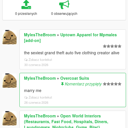
0 przesłanych
0 obserwujących
MylesTheBroom
»
Uptown Apparel for Mpmales
[add-on]
the sexiest grand theft auto five clothing creator alive
Zobacz kontekst
30 czerwca 2026
MylesTheBroom
»
Overcoat Suits
Komentarz przypięty
marry me
Zobacz kontekst
26 czerwca 2026
MylesTheBroom
»
Open World Interiors
(Restaurants, Fast Food, Hospitals, Diners,
Laundromats, Nightclubs, Gyms, Bite!)