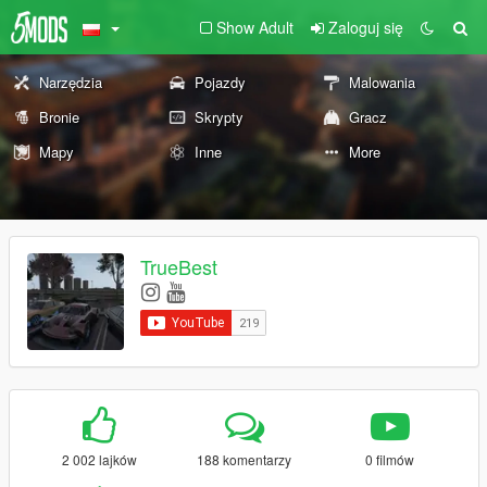
Show Adult
Zaloguj się
Narzędzia
Pojazdy
Malowania
Bronie
Skrypty
Gracz
Mapy
Inne
More
TrueBest
2 002 lajków
188 komentarzy
0 filmów