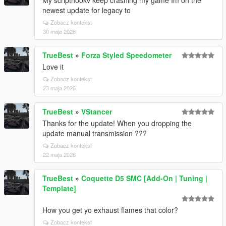
My scripthookv keep crashing my game Im on the
newest update for legacy to
Zobacz kontekst
30 maja 2026
TrueBest
»
Forza Styled Speedometer
Love it
Zobacz kontekst
23 maja 2026
TrueBest
»
VStancer
Thanks for the update! When you dropping the
update manual transmission ???
Zobacz kontekst
22 maja 2026
TrueBest
»
Coquette D5 SMC [Add-On | Tuning |
Template]
How you get yo exhaust flames that color?
Zobacz kontekst