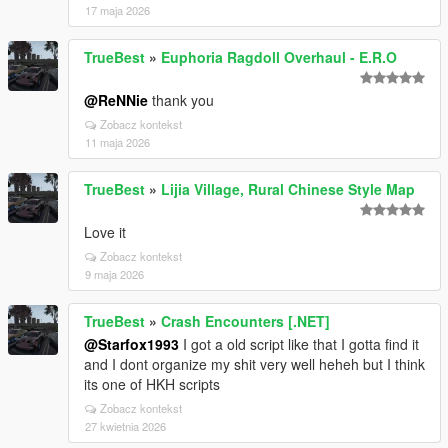
17 maja 2026
TrueBest
»
Euphoria Ragdoll Overhaul - E.R.O
@ReNNie
thank you
Zobacz kontekst
11 maja 2026
TrueBest
»
Lijia Village, Rural Chinese Style Map
Love it
Zobacz kontekst
9 maja 2026
TrueBest
»
Crash Encounters [.NET]
@Starfox1993
I got a old script like that I gotta find it
and I dont organize my shit very well heheh but I think
its one of HKH scripts
Zobacz kontekst
27 kwietnia 2026