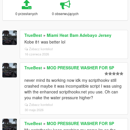
0 przesłanych
0 obserwujących
TrueBest
»
Miami Heat Bam Adebayo Jersey
Kobe 81 was better lol
Zobacz kontekst
16 czerwca 2026
TrueBest
»
MOD PRESSURE WASHER FOR SP
never mind its working now idk my scripthookv still
crashed maybe it was incompatible script I was using
with the enhanced scripthookv.net you use. Oh can
you make the water pressure higher?
Zobacz kontekst
30 maja 2026
TrueBest
»
MOD PRESSURE WASHER FOR SP