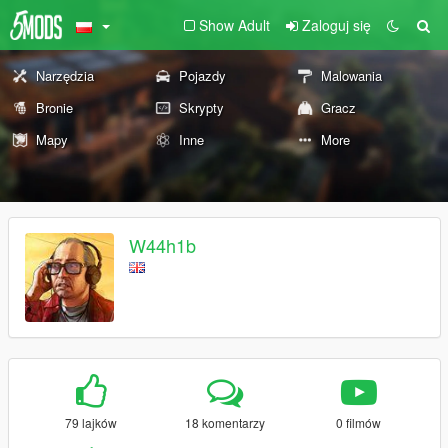
Show Adult
Zaloguj się
Narzędzia
Pojazdy
Malowania
Bronie
Skrypty
Gracz
Mapy
Inne
More
W44h1b
79 lajków
18 komentarzy
0 filmów