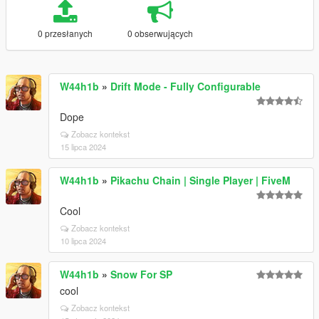
0 przesłanych
0 obserwujących
W44h1b
»
Drift Mode - Fully Configurable
Dope
Zobacz kontekst
15 lipca 2024
W44h1b
»
Pikachu Chain | Single Player | FiveM
Cool
Zobacz kontekst
10 lipca 2024
W44h1b
»
Snow For SP
cool
Zobacz kontekst