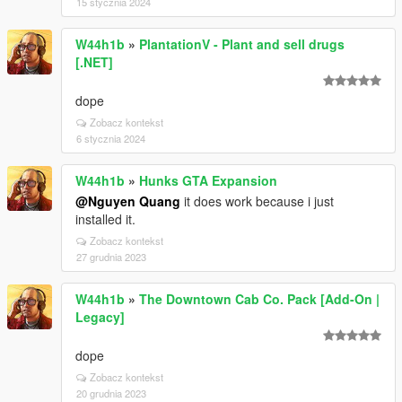
15 stycznia 2024
W44h1b
»
PlantationV - Plant and sell drugs
[.NET]
dope
Zobacz kontekst
6 stycznia 2024
W44h1b
»
Hunks GTA Expansion
@Nguyen Quang
it does work because i just
installed it.
Zobacz kontekst
27 grudnia 2023
W44h1b
»
The Downtown Cab Co. Pack [Add-On |
Legacy]
dope
Zobacz kontekst
20 grudnia 2023