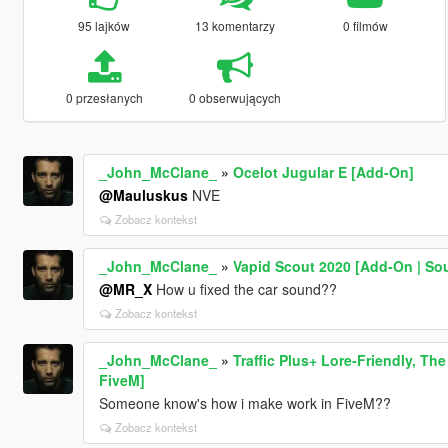
95 lajków
13 komentarzy
0 filmów
0 przesłanych
0 obserwujących
_John_McClane_
»
Ocelot Jugular E [Add-On]
@Mauluskus
NVE
Zobacz kontekst
_John_McClane_
»
Vapid Scout 2020 [Add-On | So
@MR_X
How u fixed the car sound??
Zobacz kontekst
_John_McClane_
»
Traffic Plus+ Lore-Friendly, Th
FiveM]
Someone know's how i make work in FiveM??
Zobacz kontekst