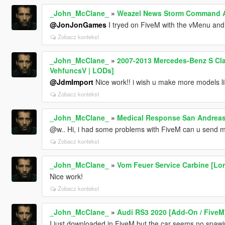
_John_McClane_
»
Weazel News Storm Command A
@JonJonGames
I tryed on FiveM with the vMenu and is
Zobacz kontekst
_John_McClane_
»
2007-2013 Mercedes-Benz S Cla
VehfuncsV | LODs]
@JdmImport
Nice work!! i wish u make more models lik
Zobacz kontekst
_John_McClane_
»
Medical Response San Andrea
@w.. Hi, i had some problems with FiveM can u send me
Zobacz kontekst
_John_McClane_
»
Vom Feuer Service Carbine [Lore
Nice work!
Zobacz kontekst
_John_McClane_
»
Audi RS3 2020 [Add-On / FiveM
I just downloaded in FiveM but the car seems no spawin