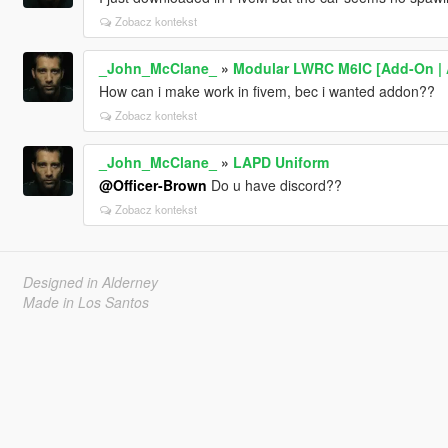
Zobacz kontekst
_John_McClane_
»
Modular LWRC M6IC [Add-On | 
How can i make work in fivem, bec i wanted addon??
Zobacz kontekst
_John_McClane_
»
LAPD Uniform
@Officer-Brown
Do u have discord??
Zobacz kontekst
Designed in Alderney
Made in Los Santos