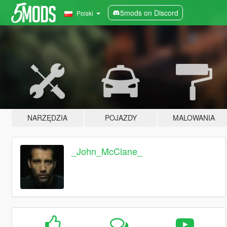
5mods on Discord
Polski
NARZĘDZIA
POJAZDY
MALOWANIA
_John_McClane_