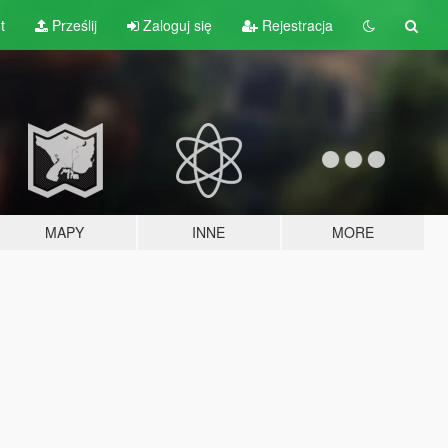
t
Prześlij
Zaloguj się
Rejestracja
MAPY
INNE
MORE