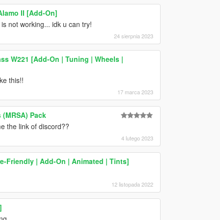
lamo II [Add-On]
 not working... idk u can try!
24 sierpnia 2023
ss W221 [Add-On | Tuning | Wheels |
e this!!
17 marca 2023
s (MRSA) Pack
 the link of discord??
4 lutego 2023
-Friendly | Add-On | Animated | Tints]
12 listopada 2022
]
g...