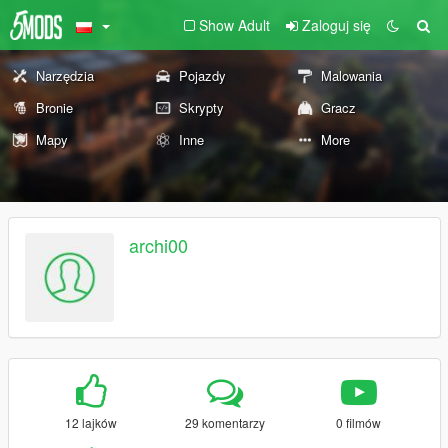
Show Adult
Zaloguj się
Narzędzia
Pojazdy
Malowania
Bronie
Skrypty
Gracz
Mapy
Inne
More
archi00
12 lajków
29 komentarzy
0 filmów