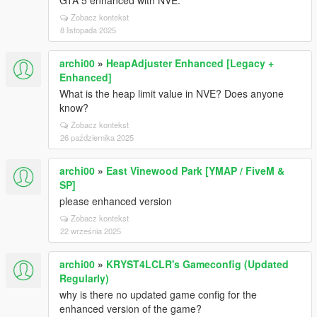
GTA 5 enhanced with NVE.
Zobacz kontekst
8 listopada 2025
archi00
»
HeapAdjuster Enhanced [Legacy +
Enhanced]
What is the heap limit value in NVE? Does anyone
know?
Zobacz kontekst
26 października 2025
archi00
»
East Vinewood Park [YMAP / FiveM &
SP]
please enhanced version
Zobacz kontekst
22 września 2025
archi00
»
KRYST4LCLR's Gameconfig (Updated
Regularly)
why is there no updated game config for the
enhanced version of the game?