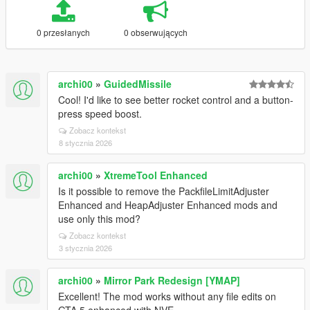
0 przesłanych
0 obserwujących
archi00
»
GuidedMissile
Cool! I'd like to see better rocket control and a button-
press speed boost.
Zobacz kontekst
8 stycznia 2026
archi00
»
XtremeTool Enhanced
Is it possible to remove the PackfileLimitAdjuster
Enhanced and HeapAdjuster Enhanced mods and
use only this mod?
Zobacz kontekst
3 stycznia 2026
archi00
»
Mirror Park Redesign [YMAP]
Excellent! The mod works without any file edits on