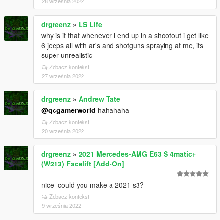
28 września 2022
drgreenz
»
LS Life
why is it that whenever i end up in a shootout i get like
6 jeeps all with ar's and shotguns spraying at me, its
super unrealistic
Zobacz kontekst
27 września 2022
drgreenz
»
Andrew Tate
@qcgamerworld
hahahaha
Zobacz kontekst
20 września 2022
drgreenz
»
2021 Mercedes-AMG E63 S 4matic+
(W213) Facelift [Add-On]
nice, could you make a 2021 s3?
Zobacz kontekst
9 września 2022