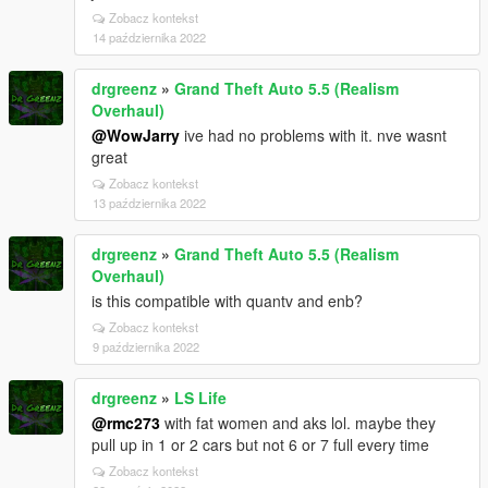
Zobacz kontekst
14 października 2022
drgreenz
»
Grand Theft Auto 5.5 (Realism
Overhaul)
@WowJarry
ive had no problems with it. nve wasnt
great
Zobacz kontekst
13 października 2022
drgreenz
»
Grand Theft Auto 5.5 (Realism
Overhaul)
is this compatible with quantv and enb?
Zobacz kontekst
9 października 2022
drgreenz
»
LS Life
@rmc273
with fat women and aks lol. maybe they
pull up in 1 or 2 cars but not 6 or 7 full every time
Zobacz kontekst