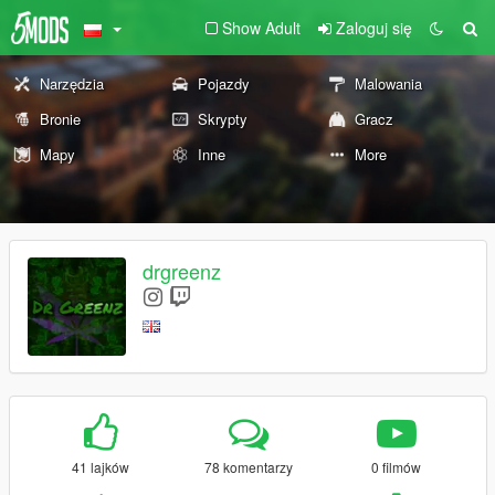
Show Adult
Zaloguj się
Narzędzia
Pojazdy
Malowania
Bronie
Skrypty
Gracz
Mapy
Inne
More
drgreenz
41 lajków
78 komentarzy
0 filmów