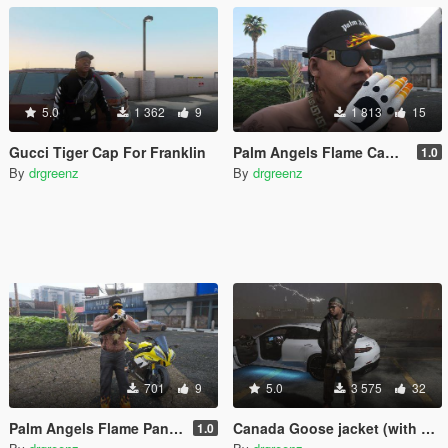
5.0
1 362
9
1 813
15
Gucci Tiger Cap For Franklin
Palm Angels Flame Cap For Franklin
1.0
By
drgreenz
By
drgreenz
701
9
5.0
3 575
32
Palm Angels Flame Pants For Franklin
Canada Goose jacket (with Burberry undershirt)
1.0