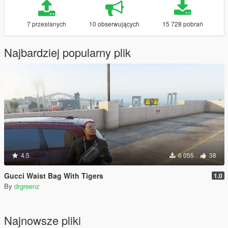
7 przesłanych
10 obserwujących
15 728 pobrań
Najbardziej popularny plik
4.5
6 055
38
Gucci Waist Bag With Tigers
1.0
By
drgreenz
Najnowsze pliki