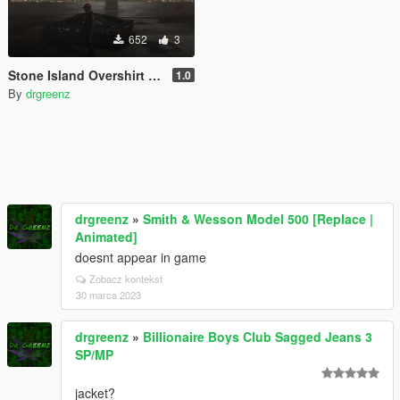
652
3
Stone Island Overshirt For Franklin
1.0
By
drgreenz
drgreenz
»
Smith & Wesson Model 500 [Replace |
Animated]
doesnt appear in game
Zobacz kontekst
30 marca 2023
drgreenz
»
Billionaire Boys Club Sagged Jeans 3
SP/MP
jacket?