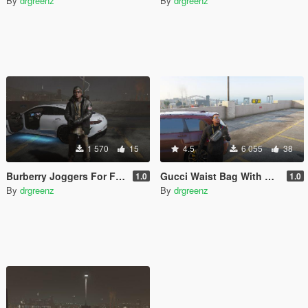
By
drgreenz
By
drgreenz
1 570
15
4.5
6 055
38
Burberry Joggers For Franklin
Gucci Waist Bag With Tigers
1.0
1.0
By
drgreenz
By
drgreenz