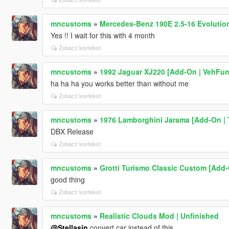
mncustoms
»
Mercedes-Benz 190E 2.5-16 Evolution 
Yes !! I wait for this with 4 month
Zobacz kontekst
mncustoms
»
1992 Jaguar XJ220 [Add-On | VehFunc
ha ha ha you works better than without me
Zobacz kontekst
mncustoms
»
1976 Lamborghini Jarama [Add-On | T
DBX Release
Zobacz kontekst
mncustoms
»
Grotti Turismo Classic Custom [Add-
good thing
Zobacz kontekst
mncustoms
»
Realistic Clouds Mod | Unfinished
@Stellasin
convert car instead of this