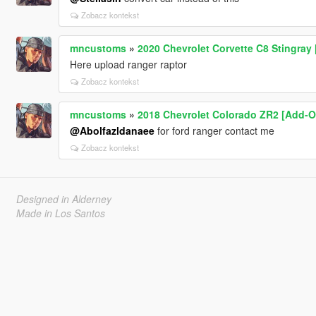
Zobacz kontekst
mncustoms
»
2020 Chevrolet Corvette C8 Stingray 
Here upload ranger raptor
Zobacz kontekst
mncustoms
»
2018 Chevrolet Colorado ZR2 [Add-On
@Abolfazldanaee
for ford ranger contact me
Zobacz kontekst
Designed in Alderney
Made in Los Santos