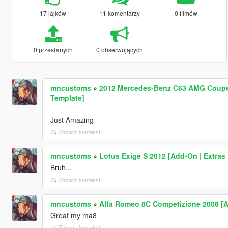
17 lajków
11 komentarzy
0 filmów
0 przesłanych
0 obserwujących
mncustoms
»
2012 Mercedes-Benz C63 AMG Coupe B
Template]
Just Amazing
Zobacz kontekst
mncustoms
»
Lotus Exige S 2012 [Add-On | Extras 
Bruh...
Zobacz kontekst
mncustoms
»
Alfa Romeo 8C Competizione 2008 [Ad
Great my ma8
Zobacz kontekst