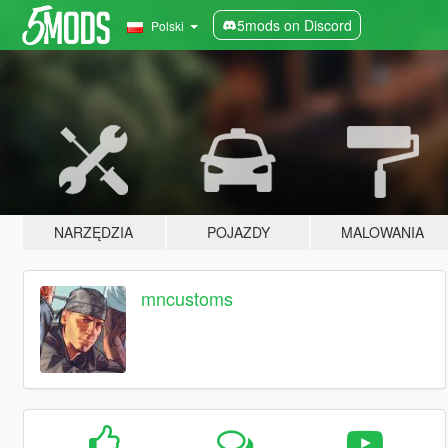
5mods on Discord
Polski
NARZĘDZIA
POJAZDY
MALOWANIA
mncustoms