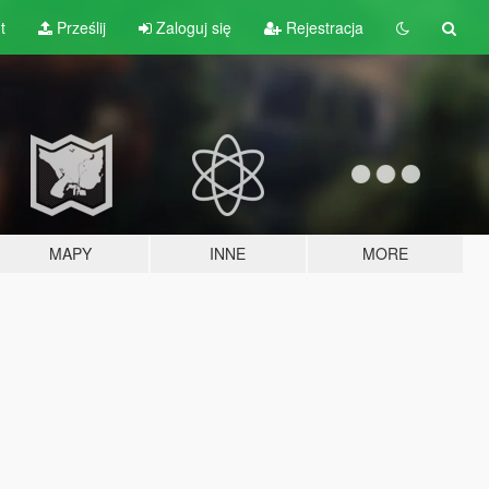
t
Prześlij
Zaloguj się
Rejestracja
MAPY
INNE
MORE