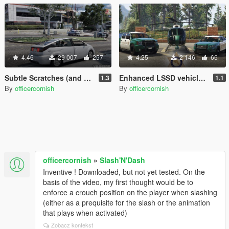
4.46
29 007
257
4.25
2 146
66
Subtle Scratches (and Dents)
Enhanced LSSD vehicles 2015 (+bonus USCG)
1.3
1.1
By
officercornish
By
officercornish
officercornish
»
Slash'N'Dash
Inventive ! Downloaded, but not yet tested. On the
basis of the video, my first thought would be to
enforce a crouch position on the player when slashing
(either as a prequisite for the slash or the animation
that plays when activated)
Zobacz kontekst