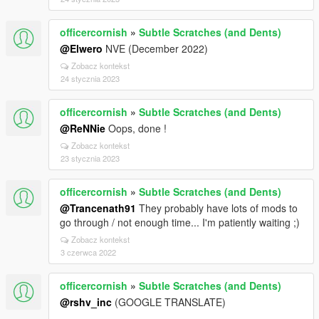
officercornish
»
Subtle Scratches (and Dents)
@Elwero
NVE (December 2022)
Zobacz kontekst
24 stycznia 2023
officercornish
»
Subtle Scratches (and Dents)
@ReNNie
Oops, done !
Zobacz kontekst
23 stycznia 2023
officercornish
»
Subtle Scratches (and Dents)
@Trancenath91
They probably have lots of mods to
go through / not enough time... I'm patiently waiting ;)
Zobacz kontekst
3 czerwca 2022
officercornish
»
Subtle Scratches (and Dents)
@rshv_inc
(GOOGLE TRANSLATE)