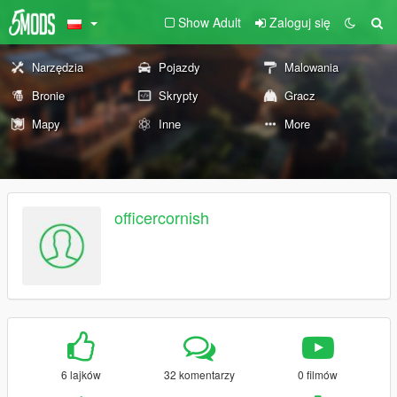
Show Adult
Zaloguj się
Narzędzia
Pojazdy
Malowania
Bronie
Skrypty
Gracz
Mapy
Inne
More
officercornish
6 lajków
32 komentarzy
0 filmów