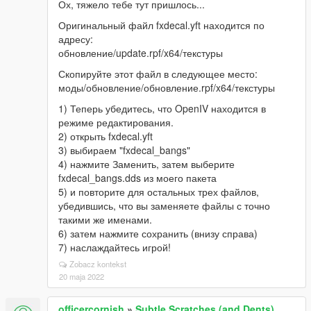
Ох, тяжело тебе тут пришлось...
Оригинальный файл fxdecal.yft находится по
адресу:
обновление/update.rpf/x64/текстуры
Скопируйте этот файл в следующее место:
моды/обновление/обновление.rpf/x64/текстуры
1) Теперь убедитесь, что OpenIV находится в
режиме редактирования.
2) открыть fxdecal.yft
3) выбираем "fxdecal_bangs"
4) нажмите Заменить, затем выберите
fxdecal_bangs.dds из моего пакета
5) и повторите для остальных трех файлов,
убедившись, что вы заменяете файлы с точно
такими же именами.
6) затем нажмите сохранить (внизу справа)
7) наслаждайтесь игрой!
Zobacz kontekst
20 maja 2022
officercornish
»
Subtle Scratches (and Dents)