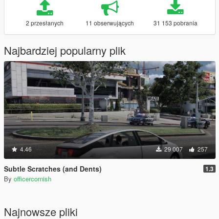
2 przesłanych
11 obserwujących
31 153 pobrania
Najbardziej popularny plik
4.46
29 007
257
Subtle Scratches (and Dents)
1.3
By
officercornish
Najnowsze pliki