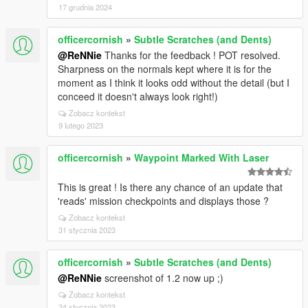
17 grudnia 2024
officercornish
»
Subtle Scratches (and Dents)
@ReNNie
Thanks for the feedback ! POT resolved.
Sharpness on the normals kept where it is for the
moment as I think it looks odd without the detail (but I
conceed it doesn't always look right!)
Zobacz kontekst
9 lutego 2023
officercornish
»
Waypoint Marked With Laser
This is great ! Is there any chance of an update that
'reads' mission checkpoints and displays those ?
Zobacz kontekst
31 stycznia 2023
officercornish
»
Subtle Scratches (and Dents)
@ReNNie
screenshot of 1.2 now up ;)
Zobacz kontekst
24 stycznia 2023