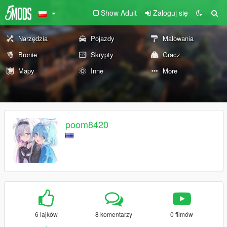
Show Adult
Zaloguj się
Narzędzia
Pojazdy
Malowania
Bronie
Skrypty
Gracz
Mapy
Inne
More
poom8420
6 lajków
8 komentarzy
0 filmów