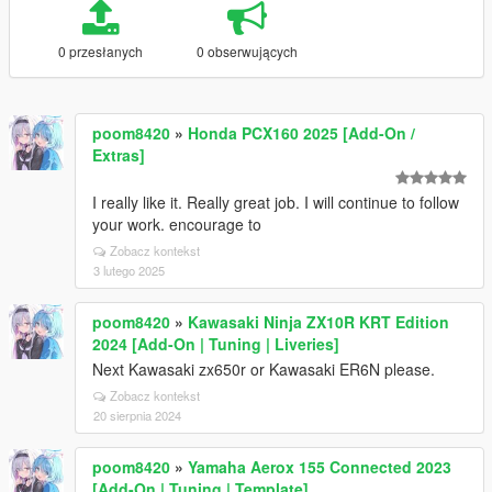
0 przesłanych
0 obserwujących
poom8420
»
Honda PCX160 2025 [Add-On /
Extras]
I really like it. Really great job. I will continue to follow
your work. encourage to
Zobacz kontekst
3 lutego 2025
poom8420
»
Kawasaki Ninja ZX10R KRT Edition
2024 [Add-On | Tuning | Liveries]
Next Kawasaki zx650r or Kawasaki ER6N please.
Zobacz kontekst
20 sierpnia 2024
poom8420
»
Yamaha Aerox 155 Connected 2023
[Add-On | Tuning | Template]