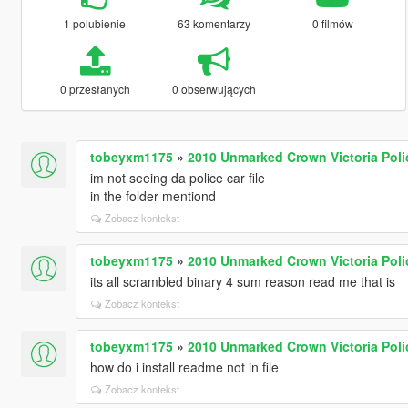
1 polubienie
63 komentarzy
0 filmów
0 przesłanych
0 obserwujących
tobeyxm1175
»
2010 Unmarked Crown Victoria Polic
im not seeing da police car file
in the folder mentiond
Zobacz kontekst
tobeyxm1175
»
2010 Unmarked Crown Victoria Polic
its all scrambled binary 4 sum reason read me that is
Zobacz kontekst
tobeyxm1175
»
2010 Unmarked Crown Victoria Polic
how do i install readme not in file
Zobacz kontekst