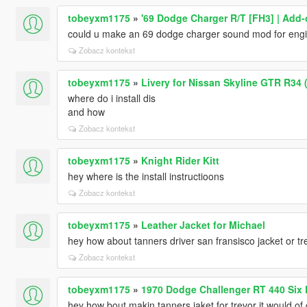
tobeyxm1175
»
'69 Dodge Charger R/T [FH3] | Add-o
could u make an 69 dodge charger sound mod for engi
Zobacz kontekst
tobeyxm1175
»
Livery for Nissan Skyline GTR R34
where do i install dis
and how
Zobacz kontekst
tobeyxm1175
»
Knight Rider Kitt
hey where is the install instructioons
Zobacz kontekst
tobeyxm1175
»
Leather Jacket for Michael
hey how about tanners driver san fransisco jacket or tr
Zobacz kontekst
tobeyxm1175
»
1970 Dodge Challenger RT 440 Six
hey how bout makin tanners jaket for trevor it would o