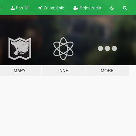
t
Prześlij
Zaloguj się
Rejestracja
MAPY
INNE
MORE