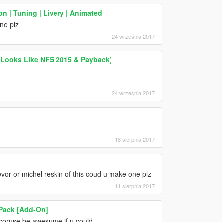
n | Tuning | Livery | Animated
ne plz
24 września 2017
 (Looks Like NFS 2015 & Payback)
24 września 2017
18 sierpnia 2017
evor or michel reskin of this coud u make one plz
11 sierpnia 2017
 Pack [Add-On]
f coruse be awesume if u could