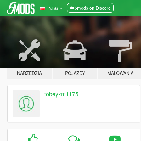
5mods on Discord
Polski
NARZĘDZIA
POJAZDY
MALOWANIA
tobeyxm1175