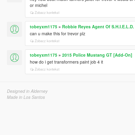
or michel
Zobacz kontekst
tobeyxm1175
»
Robbie Reyes Agent Of S.H.I.E.L.D.
can u make this for trevor plz
Zobacz kontekst
tobeyxm1175
»
2015 Police Mustang GT [Add-On]
how do i get transformers paint job 4 it
Zobacz kontekst
Designed in Alderney
Made in Los Santos