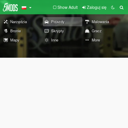
Show Adult
Zaloguj się
Narzędzia
Pojazdy
Malowania
Bronie
Skrypty
Gracz
Mapy
Inne
More