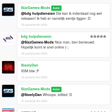
SizzGames-Mods
Autor
@bdg hulpdiensten
Die kan ik inderdaad nog wel
releasen! Ik heb er namelijk eentje liggen :D
30 października 2020
bdg hulpdiensten
@SizzGames-Mods
Nice man, ben benieuwd.
Hopelijk komt ie snel online (-;
30 października 2020
SteelyDan
X5M btw ;P
30 października 2020
SizzGames-Mods
Autor
@SteelyDan
Whoops, edited :D
31 października 2020