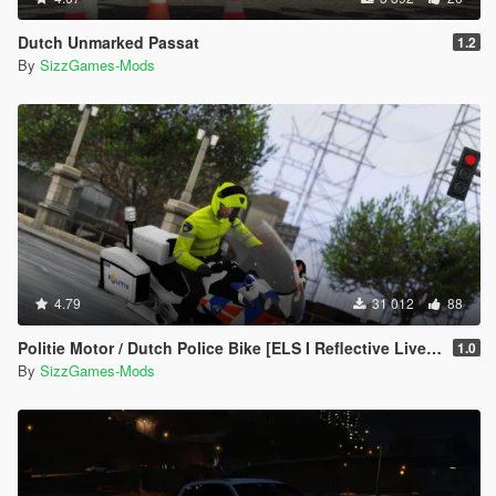
Dutch Unmarked Passat
1.2
By
SizzGames-Mods
4.79
31 012
88
Politie Motor / Dutch Police Bike [ELS I Reflective Livery]
1.0
By
SizzGames-Mods