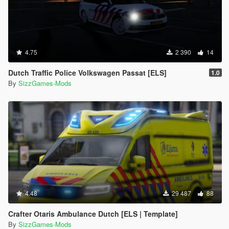
4.75
2 390
14
Dutch Traffic Police Volkswagen Passat [ELS]
1.0
By
SizzGames-Mods
4.48
29 487
88
Crafter Otaris Ambulance Dutch [ELS | Template]
By
SizzGames-Mods