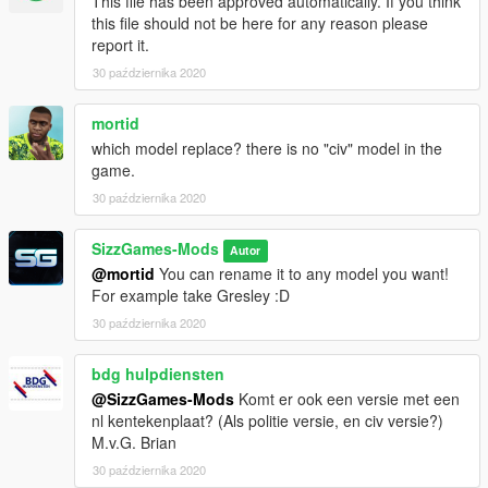
This file has been approved automatically. If you think
this file should not be here for any reason please
report it.
30 października 2020
mortid
which model replace? there is no "civ" model in the
game.
30 października 2020
SizzGames-Mods
Autor
@mortid
You can rename it to any model you want!
For example take Gresley :D
30 października 2020
bdg hulpdiensten
@SizzGames-Mods
Komt er ook een versie met een
nl kentekenplaat? (Als politie versie, en civ versie?)
M.v.G. Brian
30 października 2020