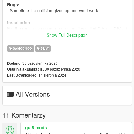
Bugs:
- Sometime the collision gives up and wont work.
Installation:
For the replace you can rename the files called CIV.yft - CIV.ytd
- CIV_HI.yft to which ever model you want. I think that the
Show Full Description
Gresley is the best option!
SAMOCHÓD
BMW
Install the files when renamed to a GTA V model into the latest
patchday and enjoy playing!
30 października 2020
Dodano:
30 października 2020
Ostatnia aktualizacja:
Credits:
11 sierpnia 2024
Last Downloaded:
3D Model = SizzGamesMods - Iddo
Convert = SizzGamesMods - Iddo
Textures = SizzGamesMods - Iddo
All Versions
11 Komentarzy
gta5-mods