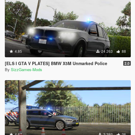
4.85
24 263
88
[ELS I GTA V PLATES] BMW X5M Unmarked Police
2.0
By
SizzGames-Mods
4.67
3 392
26