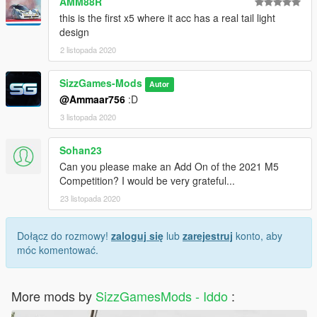
AMM88R
this is the first x5 where it acc has a real tail light
design
2 listopada 2020
SizzGames-Mods
Autor
@Ammaar756
:D
3 listopada 2020
Sohan23
Can you please make an Add On of the 2021 M5
Competition? I would be very grateful...
23 listopada 2020
Dołącz do rozmowy!
zaloguj się
lub
zarejestruj
konto, aby
móc komentować.
More mods by
SizzGamesMods - Iddo
: