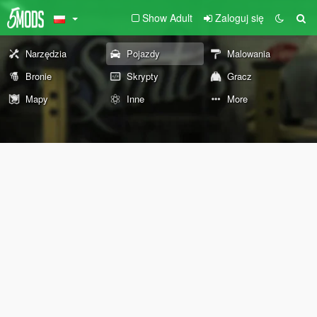
Show Adult
Zaloguj się
Narzędzia
Pojazdy
Malowania
Bronie
Skrypty
Gracz
Mapy
Inne
More