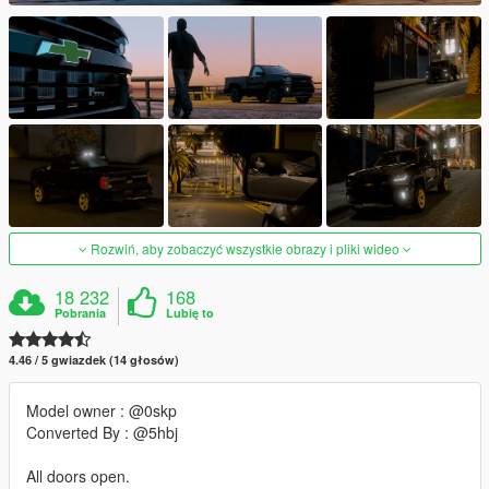
Rozwiń, aby zobaczyć wszystkie obrazy i pliki wideo
18 232
168
Pobrania
Lubię to
4.46 / 5 gwiazdek (14 głosów)
Model owner : @0skp
Converted By : @5hbj
All doors open.