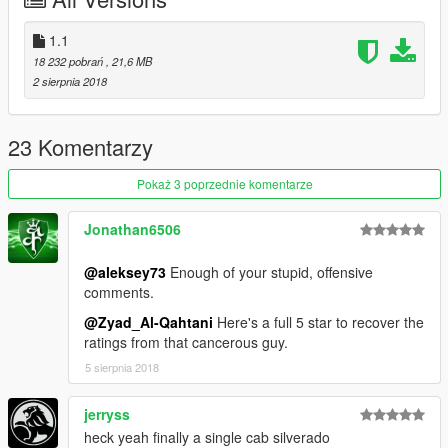
\vehicles.rpf
\mods\update\x64\dlcpacks\patchday3ng\dlc.rpf\x64\levels\gta5
\vehicles.rpf
1.1
18 232 pobrań
, 21,6 MB
Enjoy !
2 sierpnia 2018
23 Komentarzy
Pokaż 3 poprzednie komentarze
Jonathan6506
@aleksey73
Enough of your stupid, offensive
comments.
@Zyad_Al-Qahtani
Here's a full 5 star to recover the
ratings from that cancerous guy.
5 sierpnia 2018
jerryss
heck yeah finally a single cab silverado