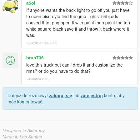
a5ol
If anyone wants the back light to go off you just have
to open bison.ytd find the gmc_lights_5hbj.dds
convert it to .png open it with paint then paint the top
white square black save it and throw it back where it
was.
9 października 2022
bruh736
love this truck but can i drop it and customize the
rims? or do you have to do that?
24 marca 2023
Dołącz do rozmowy!
zaloguj się
lub
zarejestruj
konto, aby
móc komentować.
Designed in Alderney
Made in Los Santos