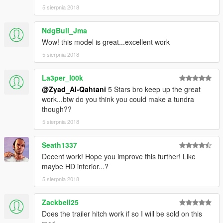
5 sierpnia 2018
NdgBull_Jma
Wow! this model is great...excellent work
5 sierpnia 2018
La3per_l00k
@Zyad_Al-Qahtani
5 Stars bro keep up the great
work...btw do you think you could make a tundra
though??
5 sierpnia 2018
Seath1337
Decent work! Hope you improve this further! Like
maybe HD interior...?
5 sierpnia 2018
Zackbell25
Does the trailer hitch work if so I will be sold on this