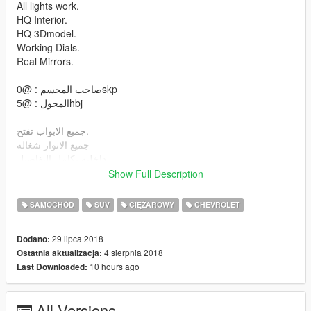
All lights work.
HQ Interior.
HQ 3Dmodel.
Working Dials.
Real Mirrors.
صاحب المجسم : @0skp
المحول : @5hbj
جميع الابواب تفتح.
جميع الانوار شغاله
داخليه بكامل التفاصيل
مجسم دقه عاليه
Show Full Description
عداد يشتغل
مرايات واقعيه
SAMOCHÓD
SUV
CIĘŻAROWY
CHEVROLET
لمبة حوض
29 lipca 2018
Dodano:
install :
4 sierpnia 2018
Ostatnia aktualizacja:
10 hours ago
Last Downloaded:
\mods\update\x64\dlcpacks\patchday1ng\dlc.rpf\x64\levels\gta5
\vehicles.rpf
\mods\update\x64\dlcpacks\patchday2ng\dlc.rpf\x64\levels\gta5
All Versions