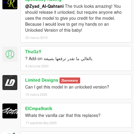
@Zyad_Al-Qahtani
The truck looks amazing! You
should release it unlocked, but require anyone who
uses the model to give you credit for the model.
Because I would love to get my hands on an
Unlocked Version of this baby!
25 marca 2019
ThuGzY
يالغالي ما تقدر ترفعها بصيغة Add-on ?
8 stycznia 2020
Limited Designs
Zbanowany
Can I get this model in an unlocked version?
15 marca 2020
ElCmpaStatik
Whats the vanilla car that this replaces?
17 października 2020