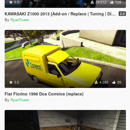
5.0
29 212
128
KAWASAKI Z1000 2013 [Add-on / Replace | Tuning | Digital Dials] [ FIVE M ]
2.0
By
RyanTruew
5.0
4 286
26
Fiat Fiorino 1996 Dos Correios (replace)
By
RyanTruew