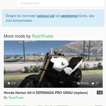
10 sierpnia 2018
Dołącz do rozmowy!
zaloguj się
lub
zarejestruj
konto, aby
móc komentować.
More mods by
RyanTruew
:
5.0
6 213
27
Honda Hornet 2014 DEPENADA PRO GRAU (replace)
1.0
By
RyanTruew