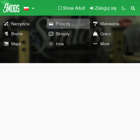
Show Adult
Zaloguj się
Narzędzia
Pojazdy
Malowania
Bronie
Skrypty
Gracz
Mapy
Inne
More