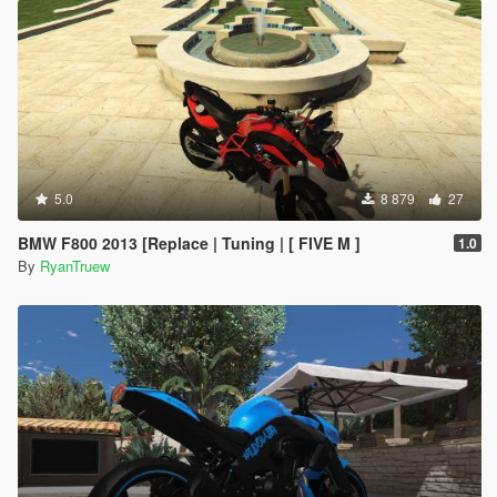
5.0
8 879
27
BMW F800 2013 [Replace | Tuning | [ FIVE M ]
1.0
By
RyanTruew