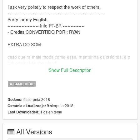
I ask very politely to respect the work of others.
--------------------------------------------------------------
Sorry for my English.
-------------------- Info PT-BR --------------
- Credits:CONVERTIDO POR : RYAN
EXTRA DO SOM
caso queira mais mods como esse, mantenha os créditos, e o
link original de download!
Show Full Description
CANAL PARA CRÉDITOS :
https://www.youtube.com/channel/UCTAuIkduZ70zEESg8cIXbg
SAMOCHÓD
w
9 sierpnia 2018
Dodano:
Peço com muita educação que respeite o trabalho dos outros.
9 sierpnia 2018
Ostatnia aktualizacja:
1 dzień temu
Last Downloaded:
All Versions