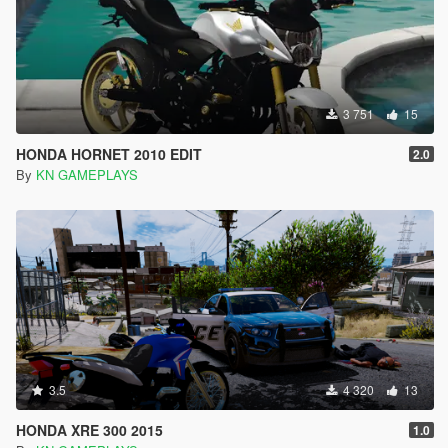
3 751
15
HONDA HORNET 2010 EDIT
2.0
By
KN GAMEPLAYS
3.5
4 320
13
HONDA XRE 300 2015
1.0