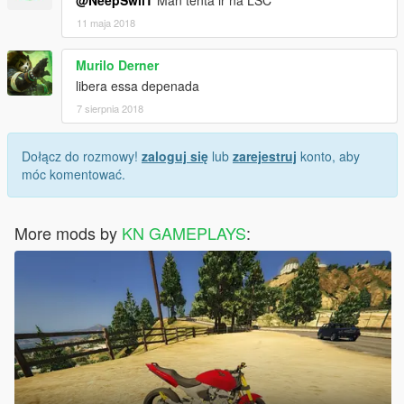
@NeepSwiiT
Man tenta ir na LSC
11 maja 2018
Murilo Derner
libera essa depenada
7 sierpnia 2018
Dołącz do rozmowy!
zaloguj się
lub
zarejestruj
konto, aby
móc komentować.
More mods by
KN GAMEPLAYS
: