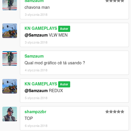
Samzaum
chavona man
3 stycznia 2018
KN GAMEPLAYS
Autor
@Samzaum
VLW MEN
3 stycznia 2018
Samzaum
Qual mod gráfico cê tá usando ?
4 stycznia 2018
KN GAMEPLAYS
Autor
@Samzaum
REDUX
5 stycznia 2018
shampzzbr
TOP
6 stycznia 2018