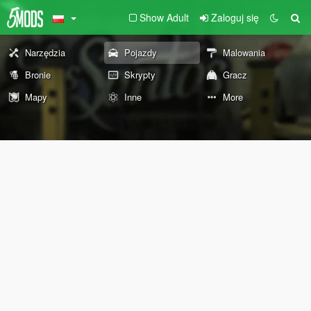
Show Adult
Zaloguj się
Narzędzia
Pojazdy
Malowania
Bronie
Skrypty
Gracz
Mapy
Inne
More