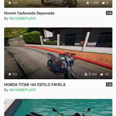
5.0
1 232
6
Hornet Carburada Depenada
1.0
By
KN GAMEPLAYS
5.0
5 154
10
HONDA TITAN 160 ESTILO FAVELA
1.0
By
KN GAMEPLAYS