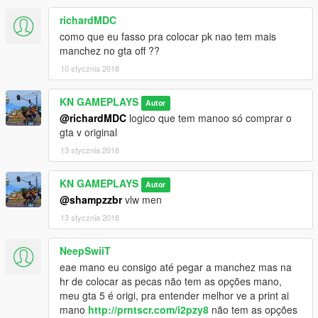
richardMDC
como que eu fasso pra colocar pk nao tem mais
manchez no gta off ??
10 stycznia 2018
KN GAMEPLAYS
Autor
@richardMDC
logico que tem manoo só comprar o
gta v original
13 stycznia 2018
KN GAMEPLAYS
Autor
@shampzzbr
vlw men
13 stycznia 2018
NeepSwiiT
eae mano eu consigo até pegar a manchez mas na
hr de colocar as pecas não tem as opções mano,
meu gta 5 é origi, pra entender melhor ve a print ai
mano
http://prntscr.com/i2pzy8
não tem as opções