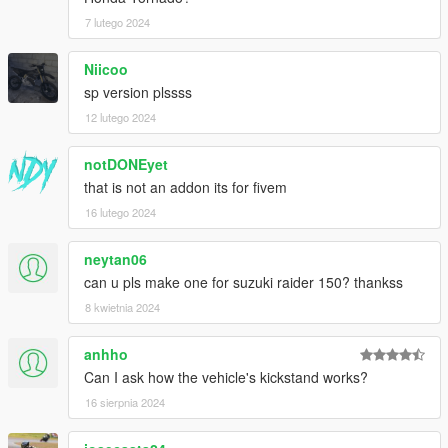
7 lutego 2024
Niicoo
sp version plssss
12 lutego 2024
notDONEyet
that is not an addon its for fivem
16 lutego 2024
neytan06
can u pls make one for suzuki raider 150? thankss
8 kwietnia 2024
anhho
Can I ask how the vehicle's kickstand works?
16 sierpnia 2024