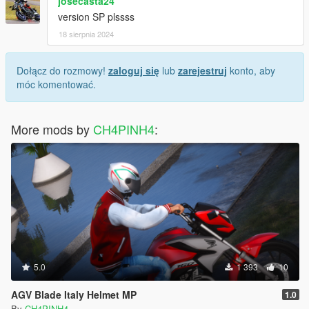
josecasta24
version SP plssss
18 sierpnia 2024
Dołącz do rozmowy!
zaloguj się
lub
zarejestruj
konto, aby
móc komentować.
More mods by
CH4PINH4
:
5.0
1 393
10
AGV Blade Italy Helmet MP
1.0
By
CH4PINH4