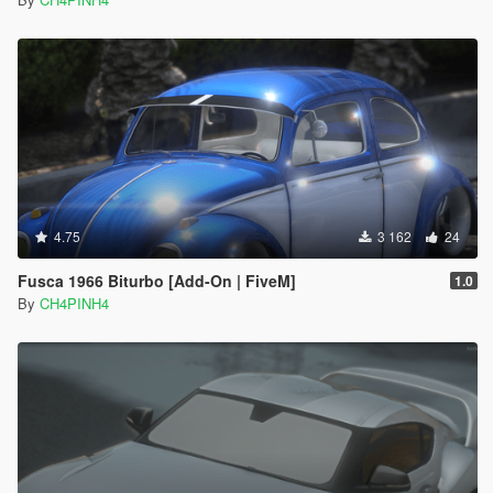
4.75
3 162
24
Fusca 1966 Biturbo [Add-On | FiveM]
1.0
By
CH4PINH4