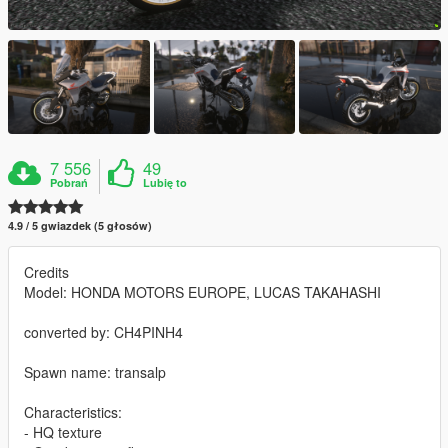
7 556
49
Pobrań
Lubię to
4.9 / 5 gwiazdek (5 głosów)
Credits
Model: HONDA MOTORS EUROPE, LUCAS TAKAHASHI
converted by: CH4PINH4
Spawn name: transalp
Characteristics:
- HQ texture