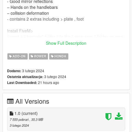
- Good mirror reflections
– Hands on the handlebars
– collision deformation
- contains 2 extras including > plate , foot
Install FiveM>
Import a '' transalp'' folder into the '' resources '' folder on your
FiveM server
Show Full Description
C:\server\resources
Put '' start transalp'' in '' server.cfg ''
ADD-ON
ROWER
HONDA
3 lutego 2024
Dodano:
3 lutego 2024
Ostatnia aktualizacja:
21 hours ago
Last Downloaded:
All Versions
1.0
(current)
7 555 pobrań
, 35,3 MB
3 lutego 2024