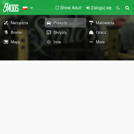
Show Adult
Zaloguj się
Narzędzia
Pojazdy
Malowania
Bronie
Skrypty
Gracz
Mapy
Inne
More