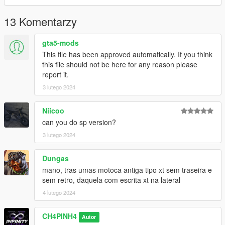
13 Komentarzy
gta5-mods
This file has been approved automatically. If you think
this file should not be here for any reason please
report it.
3 lutego 2024
Niicoo
can you do sp version?
3 lutego 2024
Dungas
mano, tras umas motoca antiga tipo xt sem traseira e
sem retro, daquela com escrita xt na lateral
4 lutego 2024
CH4PINH4
Autor