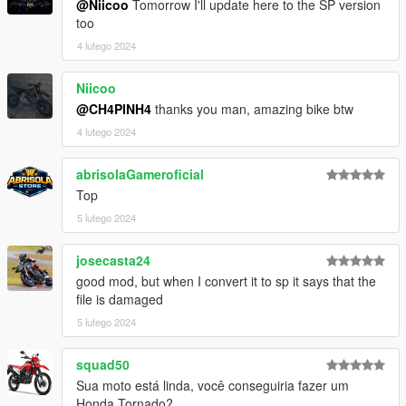
@Niicoo
Tomorrow I'll update here to the SP version
too
4 lutego 2024
Niicoo
@CH4PINH4
thanks you man, amazing bike btw
4 lutego 2024
abrisolaGameroficial
Top
5 lutego 2024
josecasta24
good mod, but when I convert it to sp it says that the
file is damaged
5 lutego 2024
squad50
Sua moto está linda, você conseguiria fazer um
Honda Tornado?