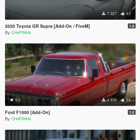
7 327
43
2020 Toyota GR Supra [Add-On / FiveM]
1.0
By
CH4PINH4
5.0
4 936
64
Ford F1000 [Add-On]
1.0
By
CH4PINH4