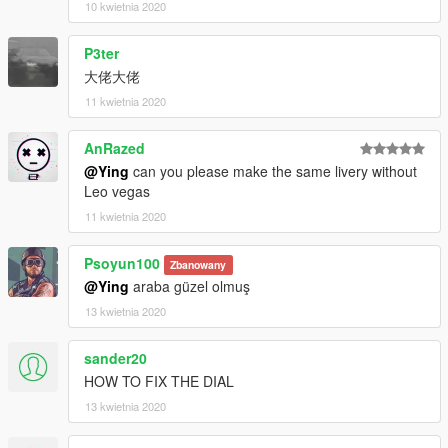
10 kwietnia 2020
P3ter
大佬大佬
11 kwietnia 2020
AnRazed
@Ying
can you please make the same livery without
Leo vegas
11 kwietnia 2020
Psoyun100
Zbanowany
@Ying
araba güzel olmuş
13 kwietnia 2020
sander20
HOW TO FIX THE DIAL
13 kwietnia 2020