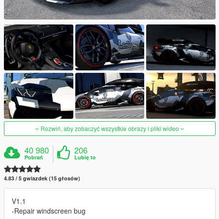
Rozwiń, aby zobaczyć wszystkie obrazy i pliki wideo
40 980
206
Pobrań
Lubię to
4.83 / 5 gwiazdek (15 głosów)
V1.1
-Repair windscreen bug