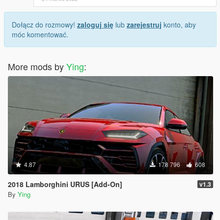
Dołącz do rozmowy!
zaloguj się
lub
zarejestruj
konto, aby
móc komentować.
More mods by
Ying
:
4.87
178 796
608
2018 Lamborghini URUS [Add-On]
v1.3
By
Ying