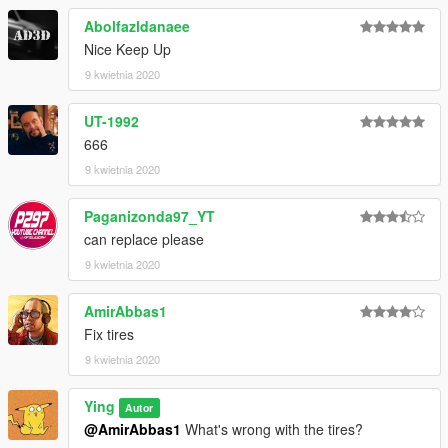
Abolfazldanaee
Nice Keep Up
9 kwietnia 2020
UT-1992
666
9 kwietnia 2020
Paganizonda97_YT
can replace please
9 kwietnia 2020
AmirAbbas1
Fix tires
9 kwietnia 2020
Ying
Autor
@AmirAbbas1
What's wrong with the tires?