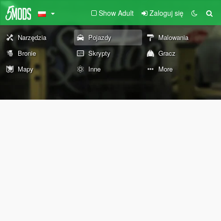
Show Adult
Zaloguj się
Narzędzia
Pojazdy
Malowania
Bronie
Skrypty
Gracz
Mapy
Inne
More