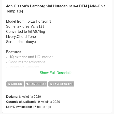
Jon Olsson's Lamborghini Huracan 610-4 DTM [Add-On /
Template]
Model from:Forza Horizon 3
Some textures:Vans123
Converted to GTA5:Ying
Livery:Chord Tone
Screenshot:xiaoyu
Features
- HQ exterior and HQ interior
- Good mirror reflections
- Breakable windows
- Hands on steeringwheel
Show Full Description
- Working dial
- Vibratory exhaust
ADD-ON
SAMOCHÓD
LAMBORGHINI
- Dirt map
- Color1:body
8 kwietnia 2020
Dodano:
- Color2:brake and Interior stitching
9 kwietnia 2020
Ostatnia aktualizacja:
16 hours ago
Last Downloaded:
Installation
----------------------------------------------------------------