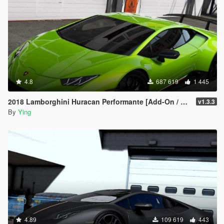
4.8
687 619
1 445
2018 Lamborghini Huracan Performante [Add-On / Replace]
v1.3.3
By
Ying
4.89
109 619
443