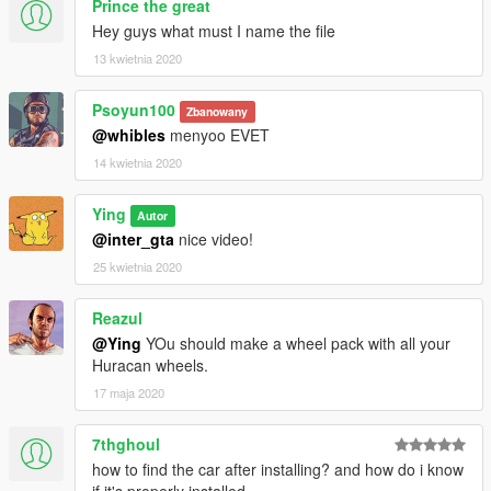
Prince the great
Hey guys what must I name the file
13 kwietnia 2020
Psoyun100
Zbanowany
@whibles
menyoo EVET
14 kwietnia 2020
Ying
Autor
@inter_gta
nice video!
25 kwietnia 2020
Reazul
@Ying
YOu should make a wheel pack with all your
Huracan wheels.
17 maja 2020
7thghoul
how to find the car after installing? and how do i know