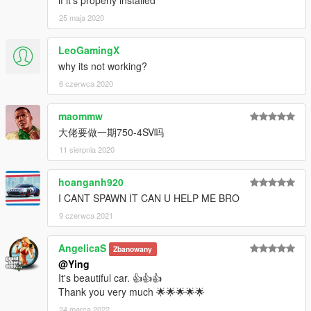
if it's properly installed
25 maja 2020
LeoGamingX
why its not working?
6 czerwca 2020
maommw
大佬要做一期750-4SV吗
11 sierpnia 2020
hoanganh920
I CANT SPAWN IT CAN U HELP ME BRO
9 czerwca 2021
AngelicaS
Zbanowany
@Ying
It's beautiful car. 👍👍👍
Thank you very much 🌟🌟🌟🌟🌟
24 marca 2022