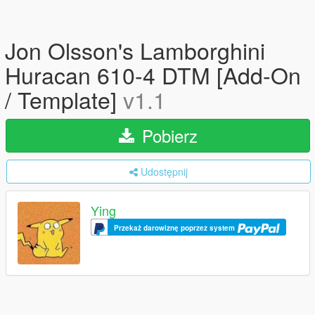
Jon Olsson's Lamborghini
Huracan 610-4 DTM [Add-On
/ Template]
v1.1
Pobierz
Udostępnij
Ying
Przekaż darowiznę poprzez system