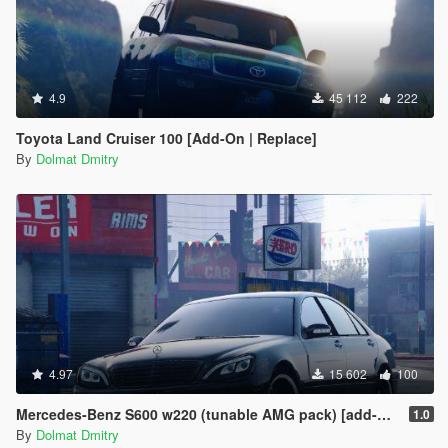
4.9
45 112
222
Toyota Land Cruiser 100 [Add-On | Replace]
By
Dolmat Dmitry
4.97
15 602
100
Mercedes-Benz S600 w220 (tunable AMG pack) [add-on]
1.0
By
Dolmat Dmitry