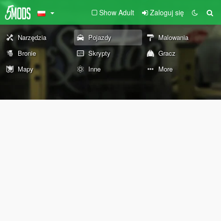
Show Adult
Zaloguj się
Narzędzia
Pojazdy
Malowania
Bronie
Skrypty
Gracz
Mapy
Inne
More