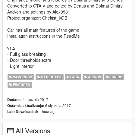
Converted to GTA V and edited by Denus and Dolmat Dmitry
Add-on and settings by Alex9581
Project organizer: Chekist_KGB
Car has all main features of the game
Installation instructions in the ReadMe
v1.2
- Full glass breaking
- Door thresholds extra
- Light interior
SAMOCHÓD
HATCHBACK
LADA
ADD-ON
TUNING
FEATURED
4 stycznia 2017
Dodano:
6 stycznia 2017
Ostatnia aktualizacja:
1 hour ago
Last Downloaded:
All Versions