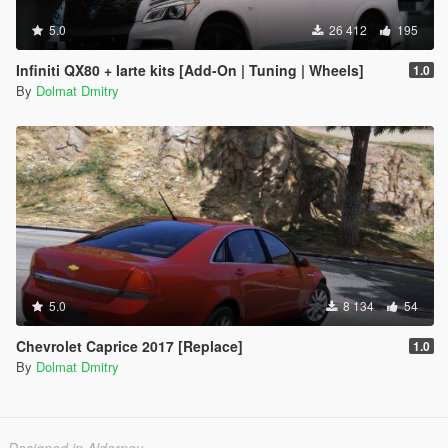
5.0
26 412
195
Infiniti QX80 + larte kits [Add-On | Tuning | Wheels]
1.0
By
Dolmat Dmitry
5.0
8 134
54
Chevrolet Caprice 2017 [Replace]
1.0
By
Dolmat Dmitry
Designed in Alderney