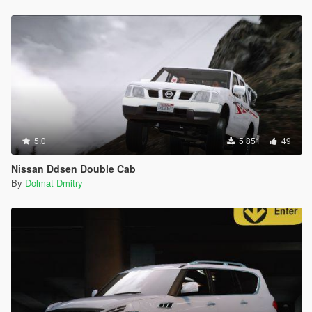
5.0
5 851
49
Nissan Ddsen Double Cab
By
Dolmat Dmitry