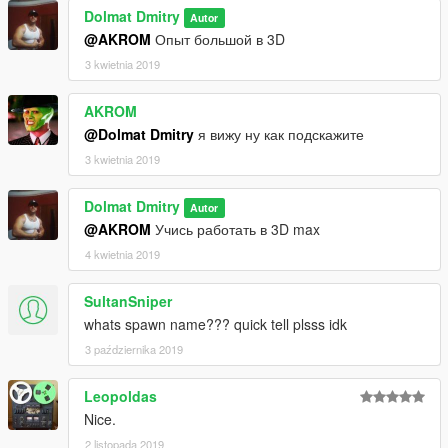
Dolmat Dmitry
Autor
@AKROM
Опыт большой в 3D
3 kwietnia 2019
AKROM
@Dolmat Dmitry
я вижу ну как подскажите
3 kwietnia 2019
Dolmat Dmitry
Autor
@AKROM
Учись работать в 3D max
4 kwietnia 2019
SultanSniper
whats spawn name??? quick tell plsss idk
3 października 2019
Leopoldas
Nice.
2 listopada 2019