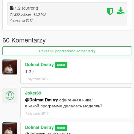
1.2
(current)
74 235 pobrań
, 15,3 MB
4 stycznia 2017
60 Komentarzy
Pokaż 20 poprzednich komentarzy
Dolmat Dmitry
Autor
1.2 )
7 stycznia 2017
Joker69
@Dolmat Dmitry
офигенная нива!
в какой программе делалась моделль?
7 stycznia 2017
Dolmat Dmitry
Autor
@Joker69
3d max 2012