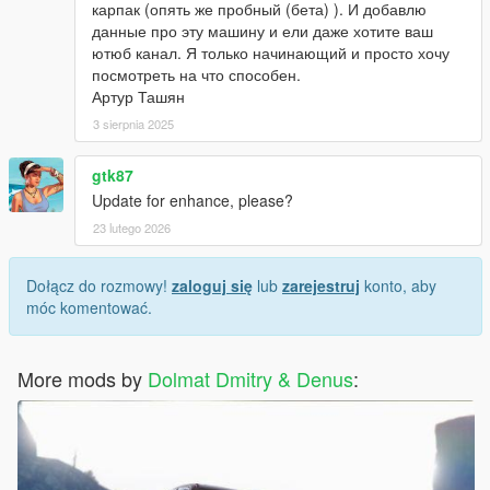
карпак (опять же пробный (бета) ). И добавлю
данные про эту машину и ели даже хотите ваш
ютюб канал. Я только начинающий и просто хочу
посмотреть на что способен.
Артур Ташян
3 sierpnia 2025
gtk87
Update for enhance, please?
23 lutego 2026
Dołącz do rozmowy!
zaloguj się
lub
zarejestruj
konto, aby
móc komentować.
More mods by
Dolmat Dmitry & Denus
: