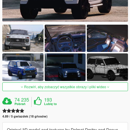
Rozwiń, aby zobaczyć wszystkie obrazy i pliki wideo
74 235
193
Pobrań
Lubię to
4.89 / 5 gwiazdek (18 głosów)
Original 3D model and textures by Dolmat Dmitry and Denus