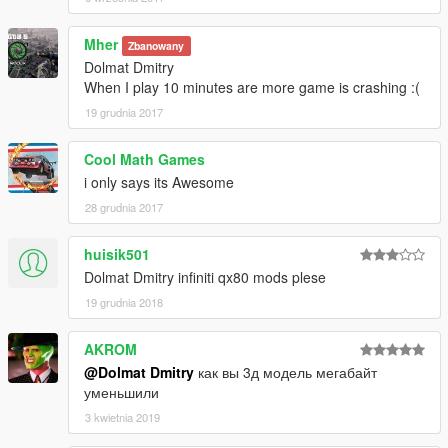
Mher
Zbanowany
Dolmat Dmitry
When I play 10 minutes are more game is crashing :(
19 grudnia 2017
Cool Math Games
i only says its Awesome
28 grudnia 2017
huisik501
Dolmat Dmitry infiniti qx80 mods plese
19 grudnia 2018
AKROM
@Dolmat Dmitry
как вы 3д модель мегабайт
уменьшили
3 kwietnia 2019