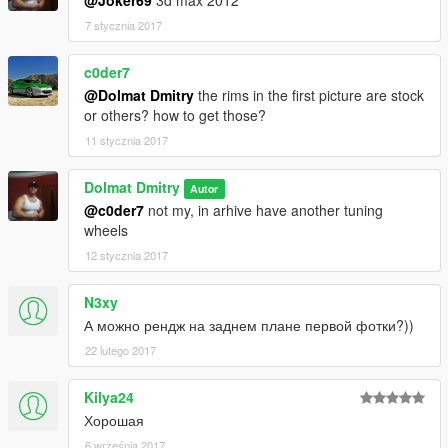
7 stycznia 2017
c0der7
@Dolmat Dmitry
the rims in the first picture are stock
or others? how to get those?
11 stycznia 2017
Dolmat Dmitry
Autor
@c0der7
not my, in arhive have another tuning
wheels
12 stycznia 2017
N3xy
А можно рендж на заднем плане первой фотки?))
22 lutego 2017
Kilya24
Хорошая
6 września 2017