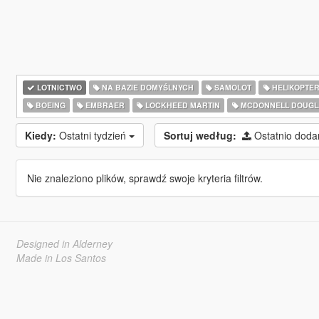
LOTNICTWO
NA BAZIE DOMYŚLNYCH
SAMOLOT
HELIKOPTE
BOEING
EMBRAER
LOCKHEED MARTIN
MCDONNELL DOUGL
Kiedy:
Ostatni tydzień
Sortuj według:
Ostatnio dod
Nie znaleziono plików, sprawdź swoje kryteria filtrów.
Designed in Alderney
Made in Los Santos