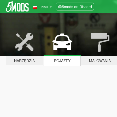
5mods on Discord
Polski
NARZĘDZIA
POJAZDY
MALOWANIA