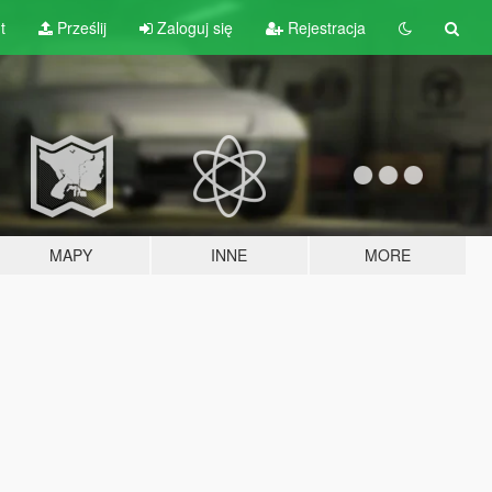
t
Prześlij
Zaloguj się
Rejestracja
MAPY
INNE
MORE