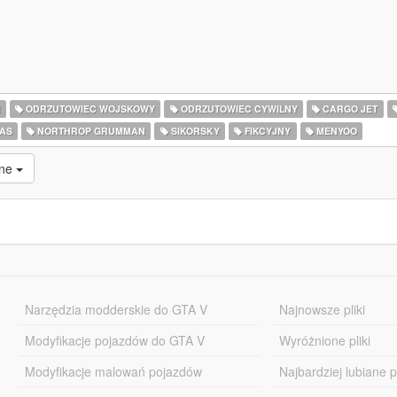
R
ODRZUTOWIEC WOJSKOWY
ODRZUTOWIEC CYWILNY
CARGO JET
AS
NORTHROP GRUMMAN
SIKORSKY
FIKCYJNY
MENYOO
ane
Narzędzia modderskie do GTA V
Najnowsze pliki
Modyfikacje pojazdów do GTA V
Wyróżnione pliki
Modyfikacje malowań pojazdów
Najbardziej lubiane pl