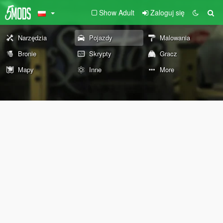
Show Adult
Zaloguj się
Narzędzia
Pojazdy
Malowania
Bronie
Skrypty
Gracz
Mapy
Inne
More