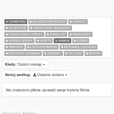
LOTNICTWO
NA BAZIE DOMYŚLNYCH
SAMOLOT
HELIKOPTER
ODRZUTOWIEC WOJSKOWY
ODRZUTOWIEC CYWILNY
CARGO JET
ŚMIGŁOWIEC
WODNO-LĄDOWY
UKRYTY
AIRBUS
BOEING
EMBRAER
LOCKHEED MARTIN
MCDONNELL DOUGLAS
NORTHROP GRUMMAN
SIKORSKY
FIKCYJNY
MENYOO
Kiedy:
Ostatni miesiąc
Sortuj według:
Ostatnio dodane
Nie znaleziono plików, sprawdź swoje kryteria filtrów.
Designed in Alderney