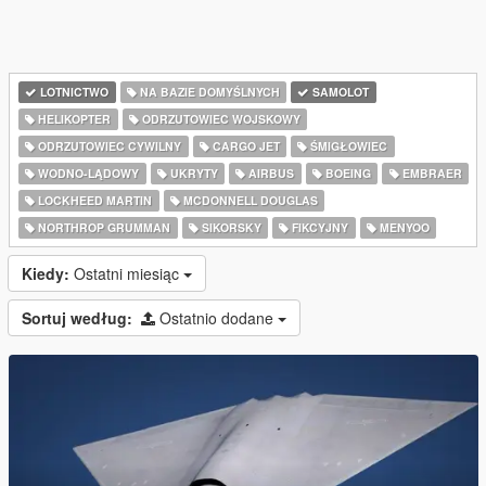
LOTNICTWO
NA BAZIE DOMYŚLNYCH
SAMOLOT
HELIKOPTER
ODRZUTOWIEC WOJSKOWY
ODRZUTOWIEC CYWILNY
CARGO JET
ŚMIGŁOWIEC
WODNO-LĄDOWY
UKRYTY
AIRBUS
BOEING
EMBRAER
LOCKHEED MARTIN
MCDONNELL DOUGLAS
NORTHROP GRUMMAN
SIKORSKY
FIKCYJNY
MENYOO
Kiedy:
Ostatni miesiąc
Sortuj według:
Ostatnio dodane