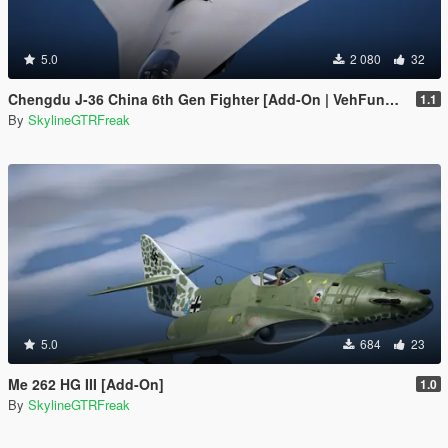
5.0
2 080
32
Chengdu J-36 China 6th Gen Fighter [Add-On | VehFuncs V]
1.1
By
SkylineGTRFreak
5.0
684
23
Me 262 HG III [Add-On]
1.0
By
SkylineGTRFreak