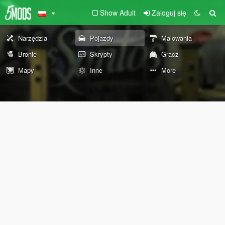
Show Adult
Zaloguj się
Narzędzia
Pojazdy
Malowania
Bronie
Skrypty
Gracz
Mapy
Inne
More