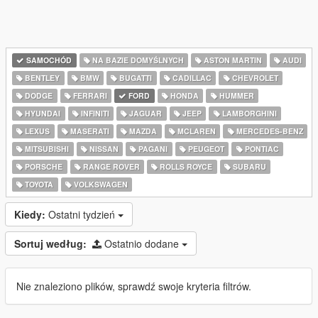
SAMOCHÓD
NA BAZIE DOMYŚLNYCH
ASTON MARTIN
AUDI
BENTLEY
BMW
BUGATTI
CADILLAC
CHEVROLET
DODGE
FERRARI
FORD
HONDA
HUMMER
HYUNDAI
INFINITI
JAGUAR
JEEP
LAMBORGHINI
LEXUS
MASERATI
MAZDA
MCLAREN
MERCEDES-BENZ
MITSUBISHI
NISSAN
PAGANI
PEUGEOT
PONTIAC
PORSCHE
RANGE ROVER
ROLLS ROYCE
SUBARU
TOYOTA
VOLKSWAGEN
Kiedy:
Ostatni tydzień
Sortuj według:
Ostatnio dodane
Nie znaleziono plików, sprawdź swoje kryteria filtrów.