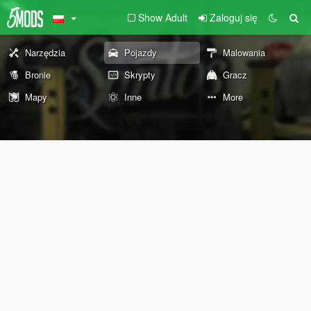
Show Adult
Zaloguj się
Narzędzia
Pojazdy
Malowania
Bronie
Skrypty
Gracz
Mapy
Inne
More