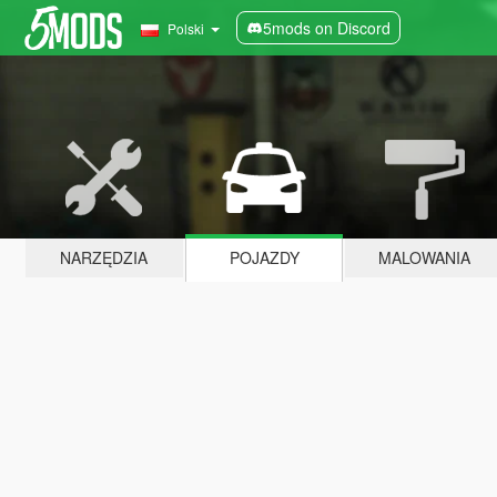
5mods on Discord
Polski
NARZĘDZIA
POJAZDY
MALOWANIA