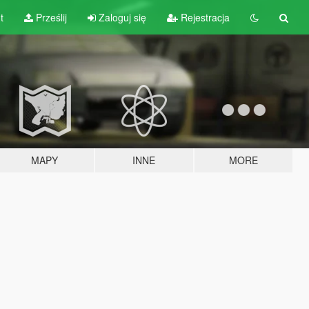
t
Prześlij
Zaloguj się
Rejestracja
MAPY
INNE
MORE