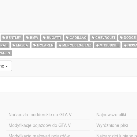
BENTLEY
BMW
BUGATTI
CADILLAC
CHEVROLET
DODGE
RATI
MAZDA
MCLAREN
MERCEDES-BENZ
MITSUBISHI
NISS
WAGEN
ane
Narzędzia modderskie do GTA V
Najnowsze pliki
Modyfikacje pojazdów do GTA V
Wyróżnione pliki
Modyfikacje malowań pojazdów
Najbardziej lubiane pl