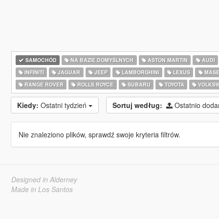
SAMOCHÓD
NA BAZIE DOMYŚLNYCH
ASTON MARTIN
AUDI
INFINITI
JAGUAR
JEEP
LAMBORGHINI
LEXUS
MASE
RANGE ROVER
ROLLS ROYCE
SUBARU
TOYOTA
VOLKS
Kiedy:
Ostatni tydzień
Sortuj według:
Ostatnio dod
Nie znaleziono plików, sprawdź swoje kryteria filtrów.
Designed in Alderney
Made in Los Santos