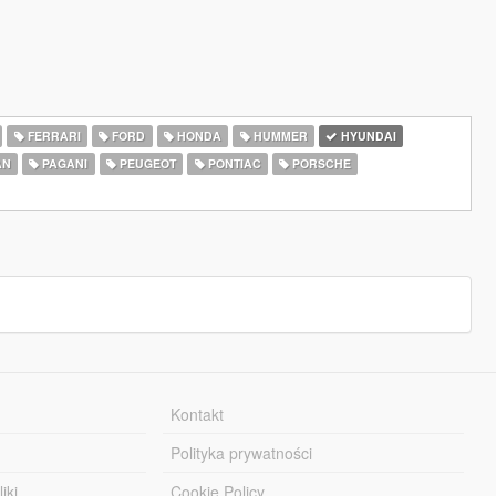
FERRARI
FORD
HONDA
HUMMER
HYUNDAI
AN
PAGANI
PEUGEOT
PONTIAC
PORSCHE
Kontakt
Polityka prywatności
iki
Cookie Policy