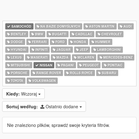
SAMOCHÓD
NA BAZIE DOMYŚLNYCH
ASTON MARTIN
AUDI
BENTLEY
BMW
BUGATTI
CADILLAC
CHEVROLET
DODGE
FERRARI
FORD
HONDA
HUMMER
HYUNDAI
INFINITI
JAGUAR
JEEP
LAMBORGHINI
LEXUS
MASERATI
MAZDA
MCLAREN
MERCEDES-BENZ
MITSUBISHI
NISSAN
PAGANI
PEUGEOT
PONTIAC
PORSCHE
RANGE ROVER
ROLLS ROYCE
SUBARU
TOYOTA
VOLKSWAGEN
Kiedy:
Wczoraj
Sortuj według:
Ostatnio dodane
Nie znaleziono plików, sprawdź swoje kryteria filtrów.