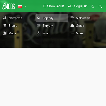
Show Adult
Zaloguj się
Narzędzia
Pojazdy
Malowania
Bronie
Skrypty
Gracz
Mapy
Inne
More