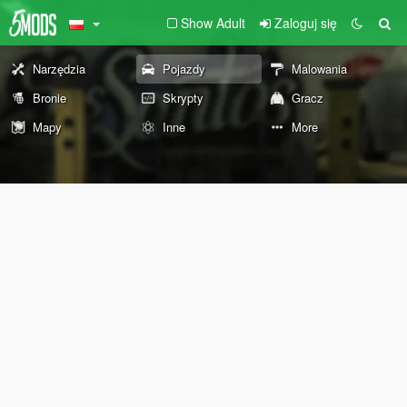
Show Adult
Zaloguj się
Narzędzia
Pojazdy
Malowania
Bronie
Skrypty
Gracz
Mapy
Inne
More