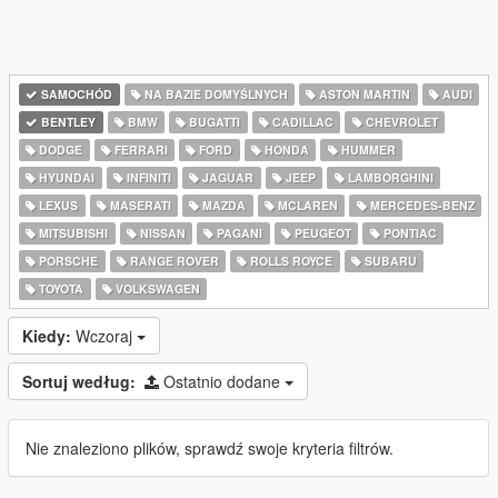
SAMOCHÓD
NA BAZIE DOMYŚLNYCH
ASTON MARTIN
AUDI
BENTLEY
BMW
BUGATTI
CADILLAC
CHEVROLET
DODGE
FERRARI
FORD
HONDA
HUMMER
HYUNDAI
INFINITI
JAGUAR
JEEP
LAMBORGHINI
LEXUS
MASERATI
MAZDA
MCLAREN
MERCEDES-BENZ
MITSUBISHI
NISSAN
PAGANI
PEUGEOT
PONTIAC
PORSCHE
RANGE ROVER
ROLLS ROYCE
SUBARU
TOYOTA
VOLKSWAGEN
Kiedy:
Wczoraj
Sortuj według:
Ostatnio dodane
Nie znaleziono plików, sprawdź swoje kryteria filtrów.