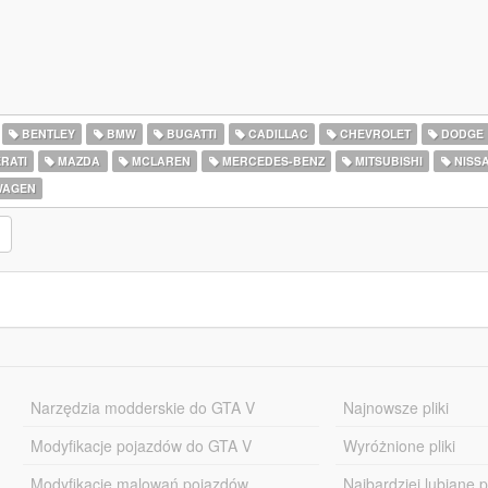
BENTLEY
BMW
BUGATTI
CADILLAC
CHEVROLET
DODGE
RATI
MAZDA
MCLAREN
MERCEDES-BENZ
MITSUBISHI
NISS
WAGEN
Narzędzia modderskie do GTA V
Najnowsze pliki
Modyfikacje pojazdów do GTA V
Wyróżnione pliki
Modyfikacje malowań pojazdów
Najbardziej lubiane pl