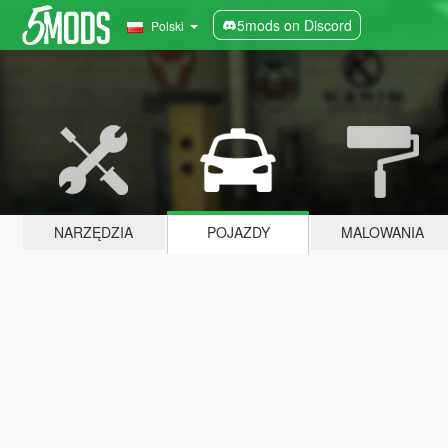
5mods on Discord
Polski
NARZĘDZIA
POJAZDY
MALOWANIA