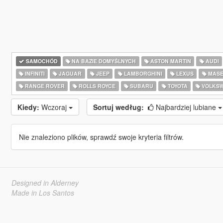
SAMOCHÓD
NA BAZIE DOMYŚLNYCH
ASTON MARTIN
AUDI
INFINITI
JAGUAR
JEEP
LAMBORGHINI
LEXUS
MASE
RANGE ROVER
ROLLS ROYCE
SUBARU
TOYOTA
VOLKS
Kiedy:
Wczoraj
Sortuj według:
Najbardziej lubiane
Nie znaleziono plików, sprawdź swoje kryteria filtrów.
Designed in Alderney
Made in Los Santos