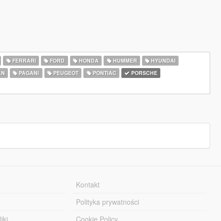
FERRARI
FORD
HONDA
HUMMER
HYUNDAI
AN
PAGANI
PEUGEOT
PONTIAC
PORSCHE
Kontakt
Polityka prywatności
iki
Cookie Policy