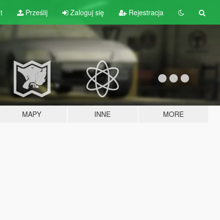
t
Prześlij
Zaloguj się
Rejestracja
MAPY
INNE
MORE