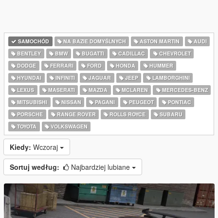
SAMOCHÓD
NA BAZIE DOMYŚLNYCH
ASTON MARTIN
AUDI
BENTLEY
BMW
BUGATTI
CADILLAC
CHEVROLET
DODGE
FERRARI
FORD
HONDA
HUMMER
HYUNDAI
INFINITI
JAGUAR
JEEP
LAMBORGHINI
LEXUS
MASERATI
MAZDA
MCLAREN
MERCEDES-BENZ
MITSUBISHI
NISSAN
PAGANI
PEUGEOT
PONTIAC
PORSCHE
RANGE ROVER
ROLLS ROYCE
SUBARU
TOYOTA
VOLKSWAGEN
Kiedy:
Wczoraj
Sortuj według:
Najbardziej lubiane