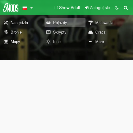
Show Adult
Zaloguj się
Narzędzia
Pojazdy
Malowania
Bronie
Skrypty
Gracz
Mapy
Inne
More