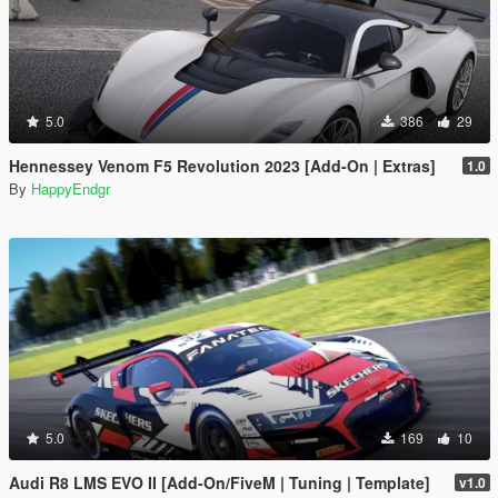
5.0
386
29
Hennessey Venom F5 Revolution 2023 [Add-On | Extras]
1.0
By
HappyEndgr
5.0
169
10
Audi R8 LMS EVO II [Add-On/FiveM | Tuning | Template]
v1.0