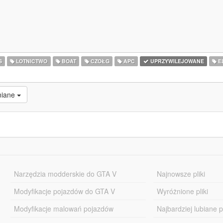
S
LOTNICTWO
BOAT
CZOŁG
APC
UPRZYWILEJOWANE
E
niane
Narzędzia modderskie do GTA V
Najnowsze pliki
Modyfikacje pojazdów do GTA V
Wyróżnione pliki
Modyfikacje malowań pojazdów
Najbardziej lubiane pl