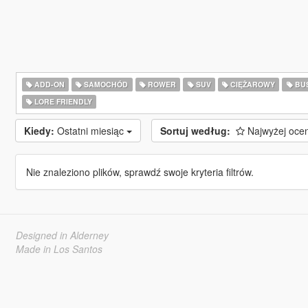
ADD-ON
SAMOCHÓD
ROWER
SUV
CIĘŻAROWY
BU
LORE FRIENDLY
Kiedy:
Ostatni miesiąc
Sortuj według:
Najwyżej oce
Nie znaleziono plików, sprawdź swoje kryteria filtrów.
Designed in Alderney
Made in Los Santos