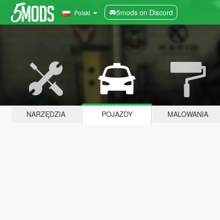
5mods on Discord
Polski
NARZĘDZIA
POJAZDY
MALOWANIA