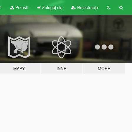
t
Prześlij
Zaloguj się
Rejestracja
MAPY
INNE
MORE