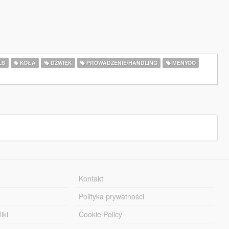
LS
KOŁA
DŹWIĘK
PROWADZENIE/HANDLING
MENYOO
Kontakt
Polityka prywatności
iki
Cookie Policy