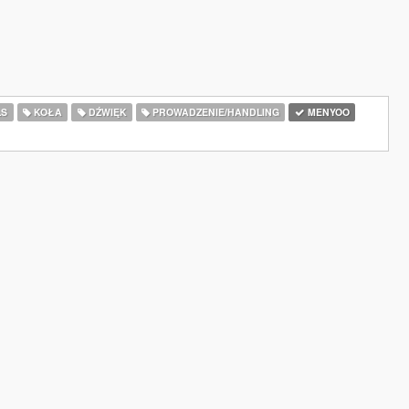
LS
KOŁA
DŹWIĘK
PROWADZENIE/HANDLING
MENYOO