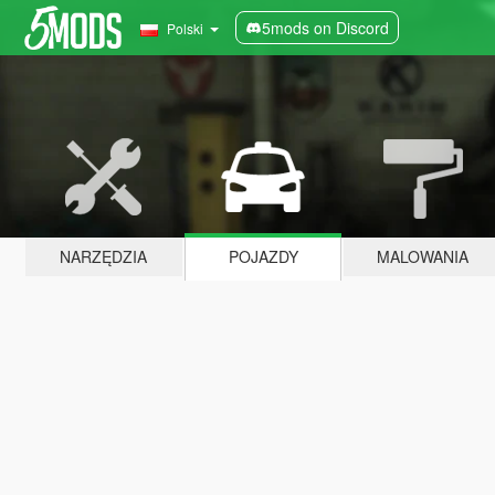
5mods on Discord
Polski
NARZĘDZIA
POJAZDY
MALOWANIA