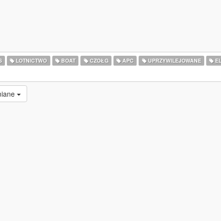
S
LOTNICTWO
BOAT
CZOŁG
APC
UPRZYWILEJOWANE
E
niane