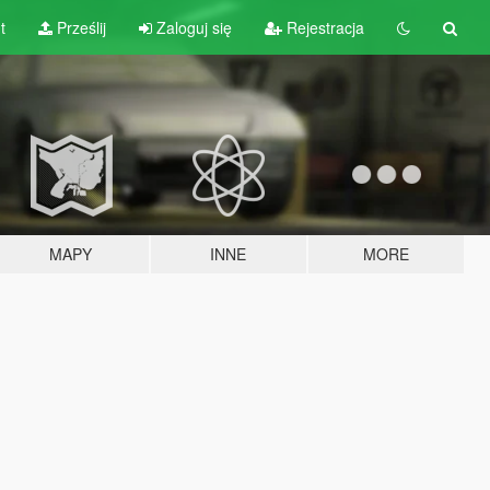
t
Prześlij
Zaloguj się
Rejestracja
MAPY
INNE
MORE