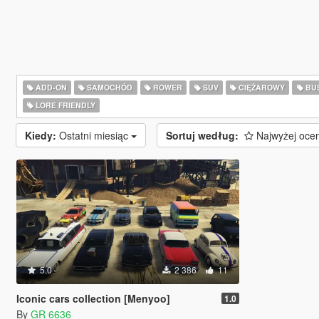
ADD-ON
SAMOCHÓD
ROWER
SUV
CIĘŻAROWY
BU
LORE FRIENDLY
Kiedy:
Ostatni miesiąc
Sortuj według:
Najwyżej oce
5.0
2 386
11
Iconic cars collection [Menyoo]
1.0
By
GR 6636