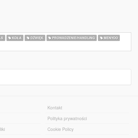
LS
KOŁA
DŹWIĘK
PROWADZENIE/HANDLING
MENYOO
Kontakt
Polityka prywatności
iki
Cookie Policy