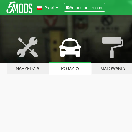
5mods on Discord
Polski
NARZĘDZIA
POJAZDY
MALOWANIA