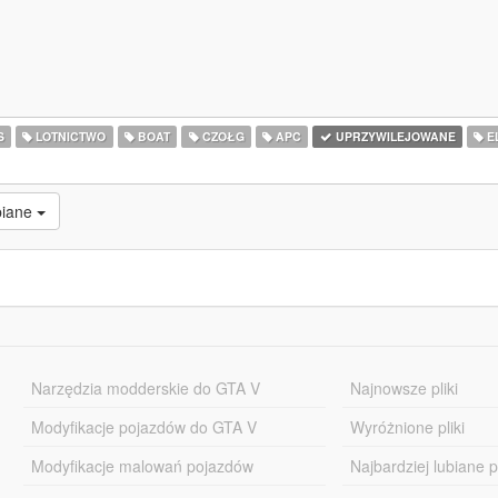
S
LOTNICTWO
BOAT
CZOŁG
APC
UPRZYWILEJOWANE
E
biane
Narzędzia modderskie do GTA V
Najnowsze pliki
Modyfikacje pojazdów do GTA V
Wyróżnione pliki
Modyfikacje malowań pojazdów
Najbardziej lubiane pl