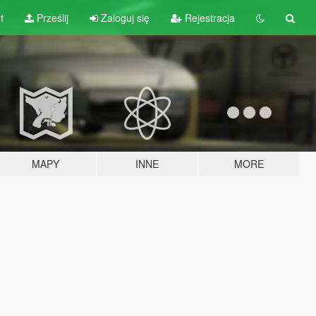
t
Prześlij
Zaloguj się
Rejestracja
MAPY
INNE
MORE