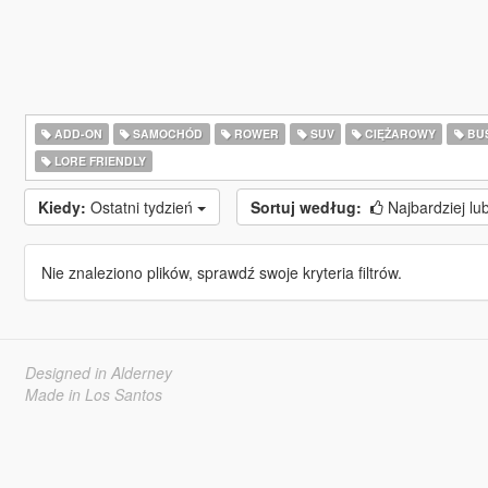
ADD-ON
SAMOCHÓD
ROWER
SUV
CIĘŻAROWY
BU
LORE FRIENDLY
Kiedy:
Ostatni tydzień
Sortuj według:
Najbardziej lu
Nie znaleziono plików, sprawdź swoje kryteria filtrów.
Designed in Alderney
Made in Los Santos