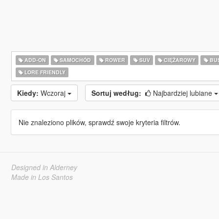
ADD-ON
SAMOCHÓD
ROWER
SUV
CIĘŻAROWY
BU
LORE FRIENDLY
Kiedy:
Wczoraj
Sortuj według:
Najbardziej lubiane
Nie znaleziono plików, sprawdź swoje kryteria filtrów.
Designed in Alderney
Made in Los Santos