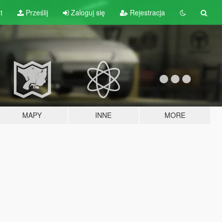
t
Prześlij
Zaloguj się
Rejestracja
MAPY
INNE
MORE