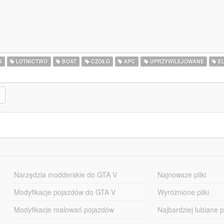
S
LOTNICTWO
BOAT
CZOŁG
APC
UPRZYWILEJOWANE
E
Narzędzia modderskie do GTA V
Najnowsze pliki
Modyfikacje pojazdów do GTA V
Wyróżnione pliki
Modyfikacje malowań pojazdów
Najbardziej lubiane pl