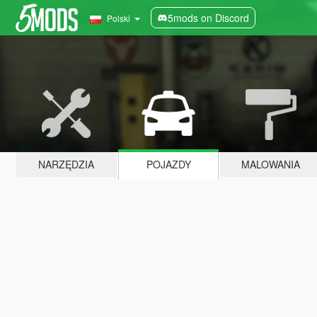
5mods on Discord
Polski
NARZĘDZIA
POJAZDY
MALOWANIA