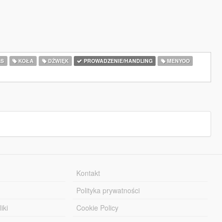
LS
KOŁA
DŹWIĘK
PROWADZENIE/HANDLING
MENYOO
Kontakt
Polityka prywatności
iki
Cookie Policy