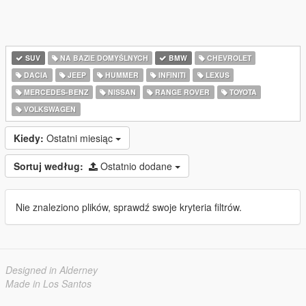
SUV
NA BAZIE DOMYŚLNYCH
BMW
CHEVROLET
DACIA
JEEP
HUMMER
INFINITI
LEXUS
MERCEDES-BENZ
NISSAN
RANGE ROVER
TOYOTA
VOLKSWAGEN
Kiedy:
Ostatni miesiąc
Sortuj według:
Ostatnio dodane
Nie znaleziono plików, sprawdź swoje kryteria filtrów.
Designed in Alderney
Made in Los Santos