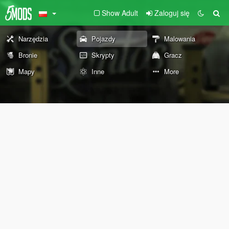
Show Adult
Zaloguj się
Narzędzia
Pojazdy
Malowania
Bronie
Skrypty
Gracz
Mapy
Inne
More