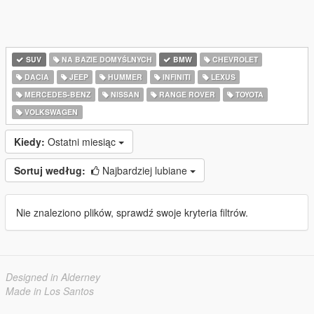
SUV
NA BAZIE DOMYŚLNYCH
BMW
CHEVROLET
DACIA
JEEP
HUMMER
INFINITI
LEXUS
MERCEDES-BENZ
NISSAN
RANGE ROVER
TOYOTA
VOLKSWAGEN
Kiedy:
Ostatni miesiąc
Sortuj według:
Najbardziej lubiane
Nie znaleziono plików, sprawdź swoje kryteria filtrów.
Designed in Alderney
Made in Los Santos