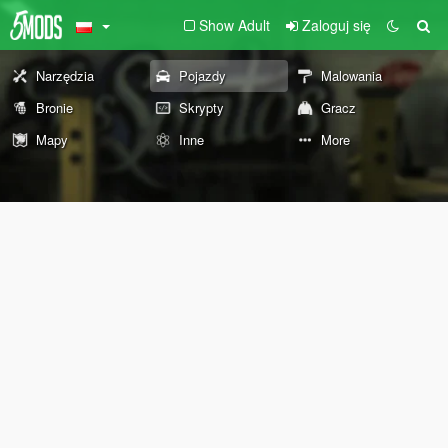
Show Adult
Zaloguj się
Narzędzia
Pojazdy
Malowania
Bronie
Skrypty
Gracz
Mapy
Inne
More