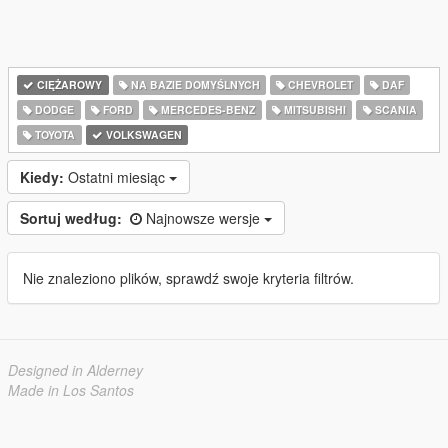
CIĘŻAROWY
NA BAZIE DOMYŚLNYCH
CHEVROLET
DAF
DODGE
FORD
MERCEDES-BENZ
MITSUBISHI
SCANIA
TOYOTA
VOLKSWAGEN
Kiedy:
Ostatni miesiąc
Sortuj według:
Najnowsze wersje
Nie znaleziono plików, sprawdź swoje kryteria filtrów.
Designed in Alderney
Made in Los Santos