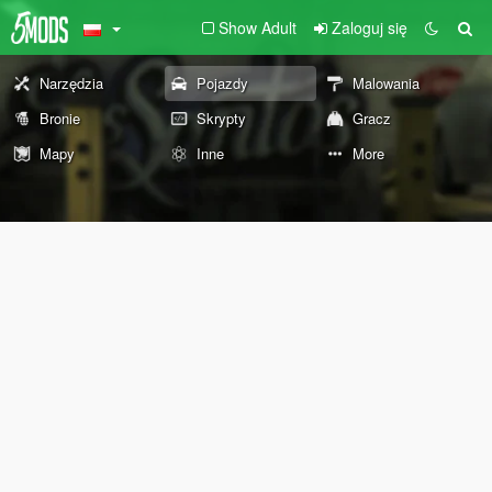
Show Adult
Zaloguj się
Narzędzia
Pojazdy
Malowania
Bronie
Skrypty
Gracz
Mapy
Inne
More