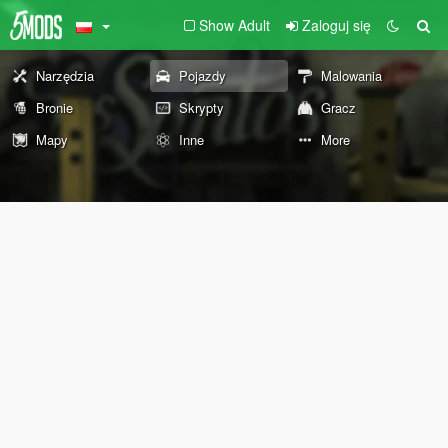
Show Adult
Zaloguj się
Narzędzia
Pojazdy
Malowania
Bronie
Skrypty
Gracz
Mapy
Inne
More