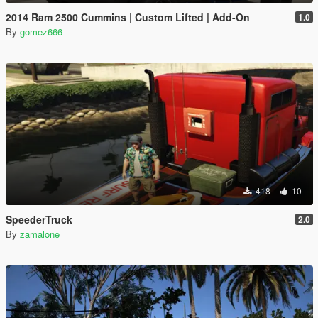
2014 Ram 2500 Cummins | Custom Lifted | Add-On
1.0
By
gomez666
418
10
SpeederTruck
2.0
By
zamalone