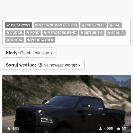
CIĘŻAROWY
NA BAZIE DOMYŚLNYCH
CHEVROLET
DAF
DODGE
FORD
MERCEDES-BENZ
MITSUBISHI
SCANIA
TOYOTA
VOLKSWAGEN
Kiedy:
Ostatni miesiąc
Sortuj według:
Najnowsze wersje
4.92
4 069
53